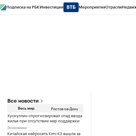
Подписка на РБК
Инвестиции
Мероприятия
Отрасли
Недви
РБК Курсы
РБК Life
Тренды
Визионеры
Национальные проекты
Горо
Спецпроекты СПб
Конференции СПб
Спецпроекты
Проверка конт
Все новости
Ростов-на-Дону
Весь мир
Хуснуллин спрогнозировал спад ввода
жилья при отсутствии мер поддержки
Экономика
Китайская нейросеть Kimi K3 вышла за