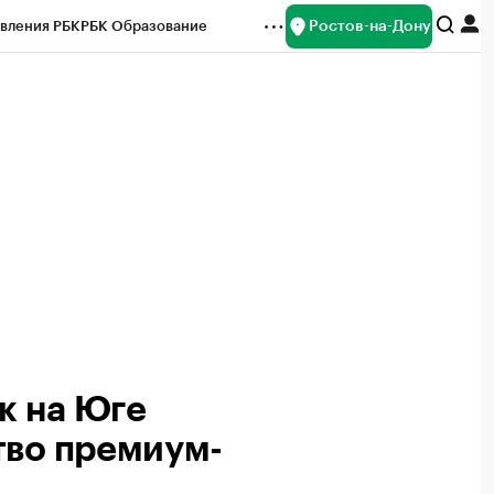
Ростов-на-Дону
вления РБК
РБК Образование
редитные рейтинги
Франшизы
Газета
ок наличной валюты
ак на Юге
тво премиум-