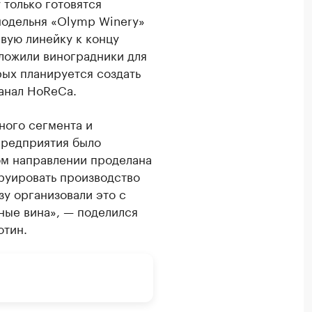
 только готовятся
нодельня «Olymp Winery»
вую линейку к концу
аложили виноградники для
рых планируется создать
канал HoReCa.
ного сегмента и
предприятия было
том направлении проделана
руировать производство
зу организовали это с
ные вина», — поделился
отин.