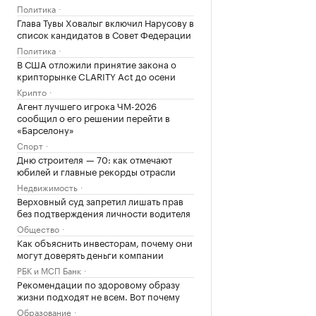
Политика
Глава Тувы Ховалыг включил Нарусову в
список кандидатов в Совет Федерации
Политика
В США отложили принятие закона о
крипторынке CLARITY Act до осени
Крипто
Агент лучшего игрока ЧМ-2026
сообщил о его решении перейти в
«Барселону»
Спорт
Дню строителя — 70: как отмечают
юбилей и главные рекорды отрасли
Недвижимость
Верховный суд запретил лишать прав
без подтверждения личности водителя
Общество
Как объяснить инвесторам, почему они
могут доверять деньги компании
РБК и МСП Банк
Рекомендации по здоровому образу
жизни подходят не всем. Вот почему
Образование