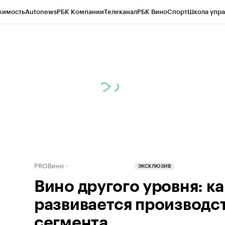
жимость
Autonews
РБК Компании
Телеканал
РБК Вино
Спорт
Школа упра
д
Стиль
Крипто
РБК Бизнес-среда
Дискуссионный клуб
Исследования
К
рагентов
Политика
Экономика
Бизнес
Технологии и медиа
Финансы
Рын
PROВино
ЭКСКЛЮЗИВ
Вино другого уровня: к
развивается производс
сегмента