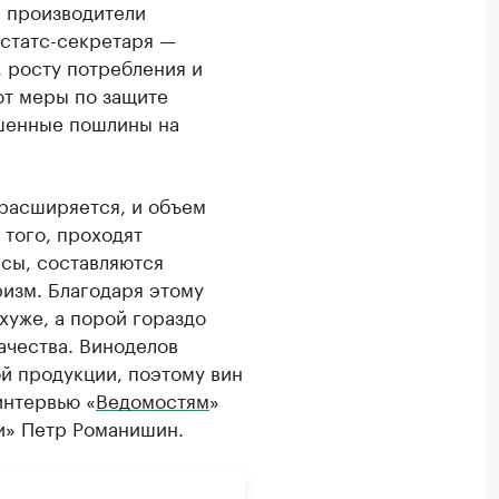
е производители
 статс-секретаря —
 росту потребления и
ют меры по защите
ышенные пошлины на
расширяется, и объем
 того, проходят
сы, составляются
ризм. Благодаря этому
хуже, а порой гораздо
ачества. Виноделов
й продукции, поэтому вин
интервью «
Ведомостям
»
и» Петр Романишин.