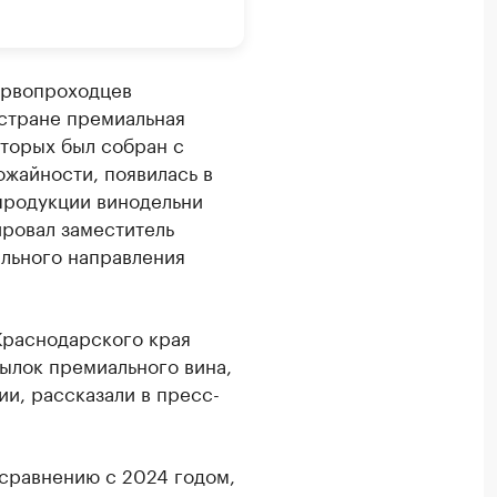
ервопроходцев
 стране премиальная
оторых был собран с
ожайности, появилась в
продукции винодельни
ровал заместитель
ального направления
Краснодарского края
ылок премиального вина,
ии, рассказали в пресс-
 сравнению с 2024 годом,