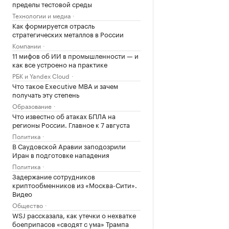
пределы тестовой среды
Технологии и медиа
Как формируется отрасль
стратегических металлов в России
Компании
11 мифов об ИИ в промышленности — и
как все устроено на практике
РБК и Yandex Cloud
Что такое Executive MBA и зачем
получать эту степень
Образование
Что известно об атаках БПЛА на
регионы России. Главное к 7 августа
Политика
В Саудовской Аравии заподозрили
Иран в подготовке нападения
Политика
Задержание сотрудников
криптообменников из «Москва-Сити».
Видео
Общество
WSJ рассказала, как утечки о нехватке
боеприпасов «сводят с ума» Трампа