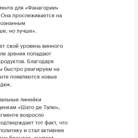
менте для «Фанагории»
 Она прослеживается на
осознанным
е, но лучше».
ет свой уровень винного
оле зрения попадают
родуктов. Благодаря
ы быстро реагируем на
нте появляются новые
рдюк.
иальные линейки
ценкам «Шато де Талю»,
егменте возросло
одтверждает тот факт, что
олитику и стал активнее
их брендов, считает