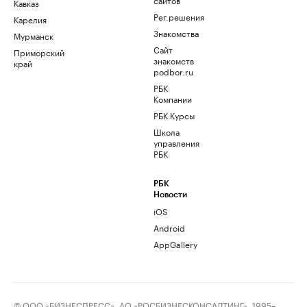
Кавказ
Рег.решения
Карелия
Знакомства
Мурманск
Сайт
Приморский
знакомств
край
podbor.ru
РБК
Компании
РБК Курсы
Школа
управления
РБК
РБК
Новости
iOS
Android
AppGallery
© ООО «БИЗНЕСПРЕСС», АО «РОСБИЗНЕСКОНСАЛТИНГ», 1995–