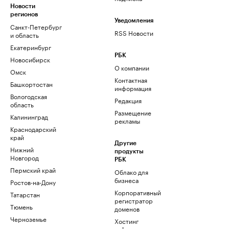
Новости
регионов
Уведомления
Санкт-Петербург
RSS Новости
и область
Екатеринбург
РБК
Новосибирск
О компании
Омск
Контактная
Башкортостан
информация
Вологодская
Редакция
область
Размещение
Калининград
рекламы
Краснодарский
край
Другие
Нижний
продукты
Новгород
РБК
Пермский край
Облако для
бизнеса
Ростов-на-Дону
Корпоративный
Татарстан
регистратор
Тюмень
доменов
Черноземье
Хостинг
сайтов