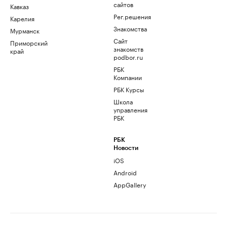
сайтов
Кавказ
Рег.решения
Карелия
Знакомства
Мурманск
Сайт
Приморский
знакомств
край
podbor.ru
РБК
Компании
РБК Курсы
Школа
управления
РБК
РБК
Новости
iOS
Android
AppGallery