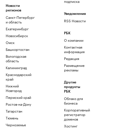
подписка
Новости
регионов
Уведомления
Санкт-Петербург
RSS Новости
и область
Екатеринбург
РБК
Новосибирск
О компании
Омск
Контактная
Башкортостан
информация
Вологодская
Редакция
область
Размещение
Калининград
рекламы
Краснодарский
край
Другие
Нижний
продукты
Новгород
РБК
Пермский край
Облако для
бизнеса
Ростов-на-Дону
Корпоративный
Татарстан
регистратор
Тюмень
доменов
Черноземье
Хостинг