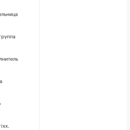
ельница
группа
лнитель
а
о
ixx.