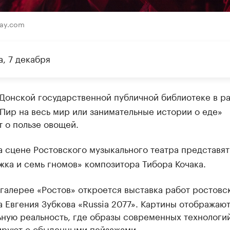
bay.com
, 7 декабря
Донской государственной публичной библиотеке в р
Пир на весь мир или занимательные истории о еде»
 о пользе овощей.
 сцене Ростовского музыкального театра представят
ка и семь гномов» композитора Тибора Кочака.
галерее «Ростов» откроется выставка работ ростовс
 Евгения Зубкова «Russia 2077». Картины отображаю
ьную реальность, где образы современных технологи
ируют с обыденными пейзажами.