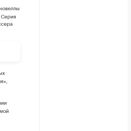
 новеллы
 Серия
ссера
ых
я»,
нии
ммой