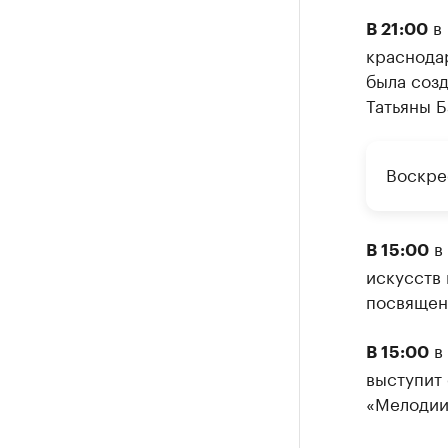
в 
В 21:00
краснода
была соз
Татьяны Б
Воскре
в 
В 15:00
искусств 
посвящен
в 
В 15:00
выступит
«Мелодии