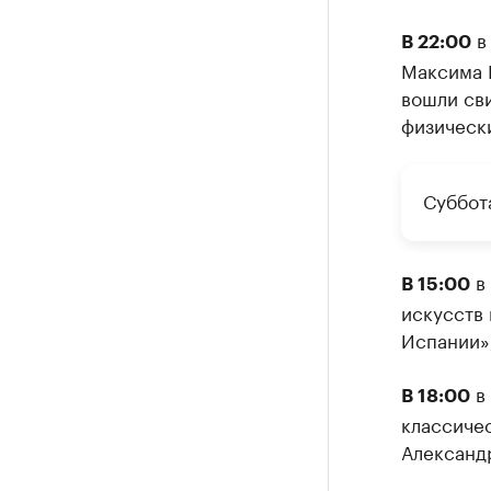
в 
В 22:00
Максима 
вошли сви
физическ
Суббот
в 
В 15:00
искусств 
Испании»
в 
В 18:00
классиче
Александ