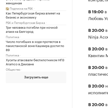
женщинам
Подписка на РБК
в 
В 19:00
Как Петербургская биржа влияет на
бизнес и экономику
Любовь У
РБК и Петербургская Биржа
Три человека погибли при ночной
в
В 20:00
атаке на Белгород
Ninja Acou
Политика
Число погибших в ходе протестов в
пакистанской зоне Кашмира достигло
в
89
В 20:00
Квентин 
Политика
Хуситы атаковали беспилотником НПЗ
Aramco в Джизане
в
В 20:00
Общество
пластичес
Загрузить еще
н
В 20:00
исполните
в
В 20:00