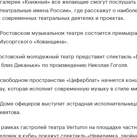
галерее «Книжный» все желающие смогут послушать
театральные имена России», где расскажут о наибол
 современных театральных деятелях и проектах.
Ростовском музыкальном театре состоится премьер
Мусоргского «Хованщина».
стовский молодежный театр представит спектакль «
 близ Диканьки» по произведению Николая Гоголя.
свободном пространстве «Циферблат» начнется кон
ay, которая исполнит современную музыку в стиле м
Доме офицеров выступит эстрадная исполнительниц
евятова.
 рамках гастролей театра Vertumn на площадке частн
еловек в кубе» покажут спектакль «Невидимка, двойн