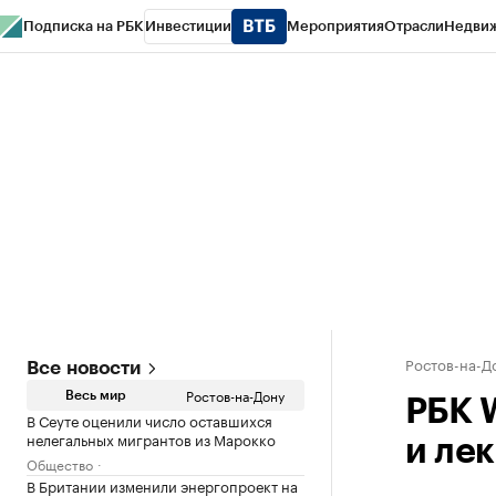
Подписка на РБК
Инвестиции
Мероприятия
Отрасли
Недви
РБК Курсы
РБК Life
Тренды
Визионеры
Национальные проекты
Горо
Спецпроекты СПб
Конференции СПб
Спецпроекты
Проверка конт
Ростов-на-Д
Все новости
Ростов-на-Дону
Весь мир
РБК 
В Сеуте оценили число оставшихся
нелегальных мигрантов из Марокко
и ле
Общество
В Британии изменили энергопроект на