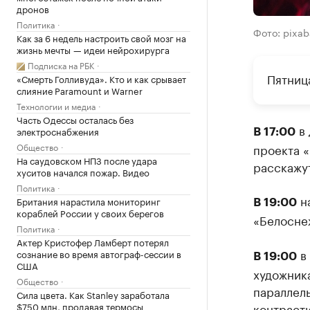
дронов
Политика
Фото: pixa
Как за 6 недель настроить свой мозг на
жизнь мечты — идеи нейрохирурга
Подписка на РБК
Пятница
«Смерть Голливуда». Кто и как срывает
слияние Paramount и Warner
Технологии и медиа
Часть Одессы осталась без
в 
электроснабжения
В 17:00
Общество
проекта «
На саудовском НПЗ после удара
расскажут
хуситов начался пожар. Видео
Политика
на
Британия нарастила мониторинг
В 19:00
кораблей России у своих берегов
«Белоснеж
Политика
Актер Кристофер Ламберт потерял
в 
сознание во время автограф-сессии в
В 19:00
США
художника
Общество
параллел
Сила цвета. Как Stanley заработала
$750 млн, продавая термосы
контраст