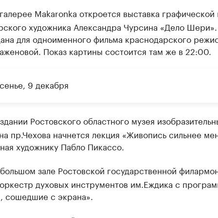
галерее Makaronka откроется выставка графической
рского художника Александра Чурсина «Дело Шери».
дана для одноименного фильма краснодарского режи
аженовой. Показ картины состоится там же в 22:00.
сенье, 9 декабря
здании Ростовского областного музея изобразительн
на пр.Чехова начнется лекция «Живопись сильнее мен
ная художнику Пабло Пикассо.
большом зале Ростовской государственной филармо
 оркестр духовых инструментов им.Еждика с програ
, сошедшие с экрана».