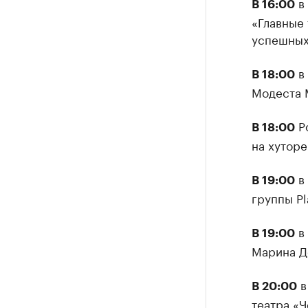
в 
В 16:00
«Главные 
успешных
в 
В 18:00
Модеста 
Ро
В 18:00
на хуторе
в 
В 19:00
группы Pl
в 
В 19:00
Марина Д
в
В 20:00
театра «Ч