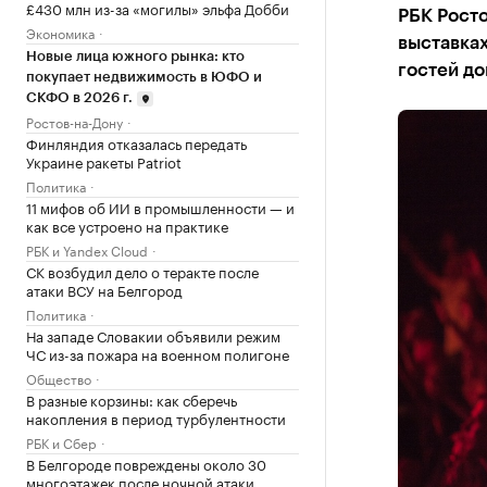
£430 млн из-за «могилы» эльфа Добби
РБК Росто
Экономика
выставках
Новые лица южного рынка: кто
гостей д
покупает недвижимость в ЮФО и
СКФО в 2026 г.
Ростов-на-Дону
Финляндия отказалась передать
Украине ракеты Patriot
Политика
11 мифов об ИИ в промышленности — и
как все устроено на практике
РБК и Yandex Cloud
СК возбудил дело о теракте после
атаки ВСУ на Белгород
Политика
На западе Словакии объявили режим
ЧС из-за пожара на военном полигоне
Общество
В разные корзины: как сберечь
накопления в период турбулентности
РБК и Сбер
В Белгороде повреждены около 30
многоэтажек после ночной атаки