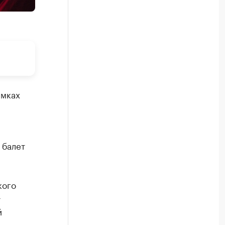
амках
 балет
кого
т
й