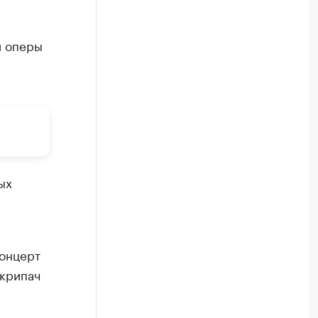
й оперы
ых
концерт
скрипач