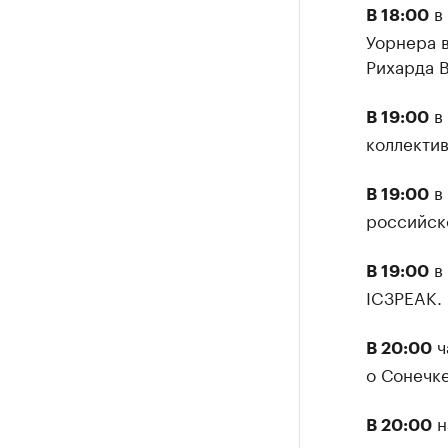
в 
В 18:00
Уорнера в
Рихарда В
в 
В 19:00
коллектив
в 
В 19:00
российск
в 
В 19:00
IC3PEAK.
ч
В 20:00
о Сонечк
н
В 20:00