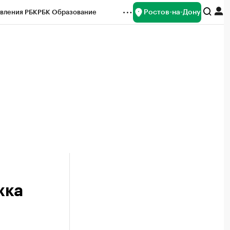
Ростов-на-Дону
вления РБК
РБК Образование
редитные рейтинги
Франшизы
Газета
ок наличной валюты
жка