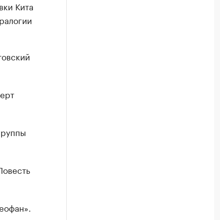
вки Кита
тралогии
товский
церт
группы
Повесть
еофан».