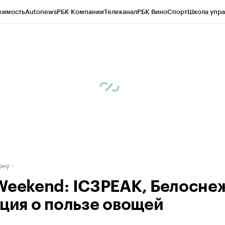
жимость
Autonews
РБК Компании
Телеканал
РБК Вино
Спорт
Школа упра
д
Стиль
Крипто
РБК Бизнес-среда
Дискуссионный клуб
Исследования
К
рагентов
Политика
Экономика
Бизнес
Технологии и медиа
Финансы
Рын
ону
Weekend: IC3PEAK, Белосне
кция о пользе овощей