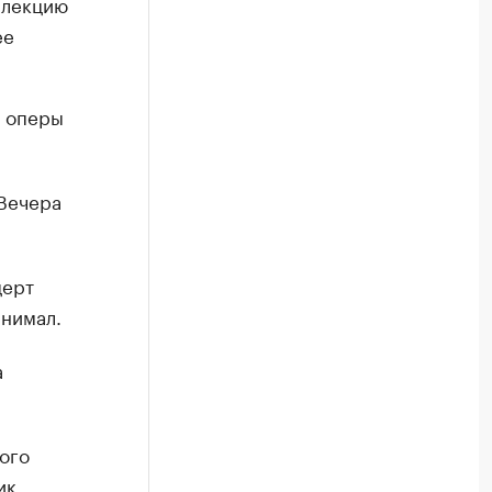
 лекцию
ее
а оперы
Вечера
церт
инимал.
а
ого
ик,