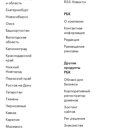
RSS Новости
и область
Екатеринбург
РБК
Новосибирск
О компании
Омск
Контактная
Башкортостан
информация
Вологодская
Редакция
область
Размещение
Калининград
рекламы
Краснодарский
край
Другие
Нижний
продукты
Новгород
РБК
Пермский край
Облако для
бизнеса
Ростов-на-Дону
Корпоративный
Татарстан
регистратор
Тюмень
доменов
Черноземье
Хостинг
сайтов
Кавказ
Рег.решения
Карелия
Знакомства
Мурманск