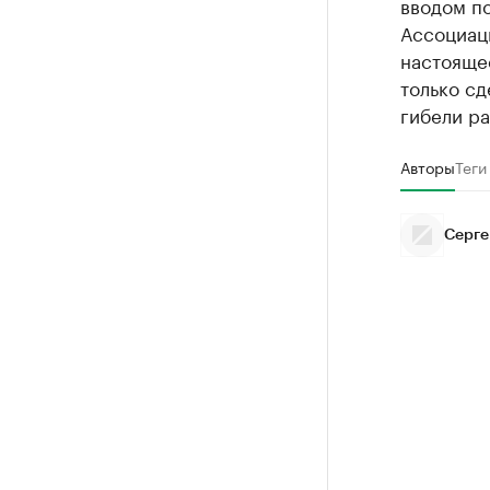
вводом по
Ассоциаци
настояще
только сд
гибели р
Авторы
Теги
Серге