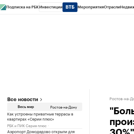
Подписка на РБК
Инвестиции
Мероприятия
Отрасли
Недви
РБК Курсы
РБК Life
Тренды
Визионеры
Национальные проекты
Горо
Спецпроекты СПб
Конференции СПб
Спецпроекты
Проверка конт
Ростов-на-Д
Все новости
Ростов-на-Дону
Весь мир
"Бол
Как устроены приватные террасы в
квартирах «Серии плюс»
прои
РБК и ПИК Серия плюс
Аэропорт Домодедово открыли для
30%