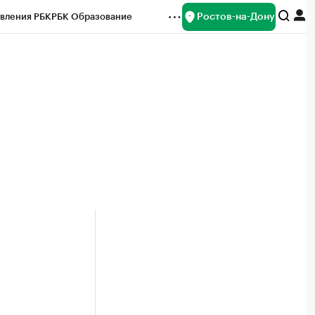
Ростов-на-Дону
вления РБК
РБК Образование
редитные рейтинги
Франшизы
Газета
ок наличной валюты