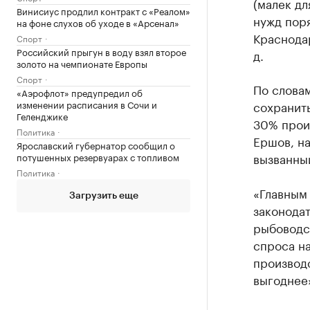
(малек дл
Винисиус продлил контракт с «Реалом»
нужд поря
на фоне слухов об уходе в «Арсенал»
Краснодар
Спорт
Российский прыгун в воду взял второе
д.
золото на чемпионате Европы
Спорт
По словам
«Аэрофлот» предупредил об
изменении расписания в Сочи и
сохранить
Геленджике
30% прои
Политика
Ершов, на
Ярославский губернатор сообщил о
вызванны
потушенных резервуарах с топливом
Политика
«Главным 
Загрузить еще
законодат
рыбоводст
спроса на
производс
выгоднее»