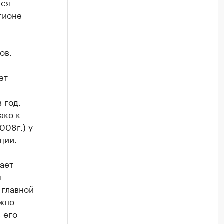
тся
гионе
ов.
ет
 год.
ако к
008г.) у
ции.
ает
я
 главной
лжно
 его