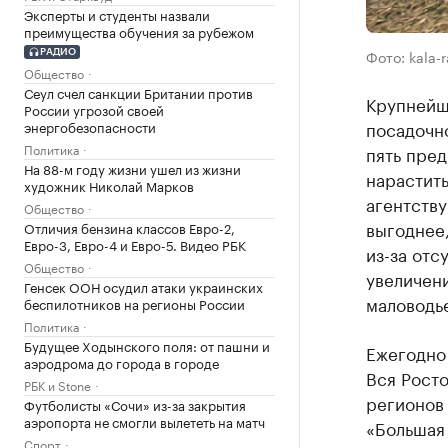
Эксперты и студенты назвали
преимущества обучения за рубежом
Фото: kala-r
РАДИО
Общество
Сеул счел санкции Британии против
Крупнейш
России угрозой своей
посадочн
энергобезопасности
Политика
пять пре
На 88-м году жизни ушел из жизни
нарастит
художник Николай Марков
агентству
Общество
выгоднее,
Отличия бензина классов Евро-2,
Евро-3, Евро-4 и Евро-5. Видео РБК
из-за от
Общество
увеличен
Генсек ООН осудил атаки украинских
маловодь
беспилотников на регионы России
Политика
Будущее Ходынского поля: от пашни и
Ежегодно 
аэродрома до города в городе
Вся Рост
РБК и Stone
регионов 
Футболисты «Сочи» из-за закрытия
аэропорта не смогли вылететь на матч
«Большая 
Спорт