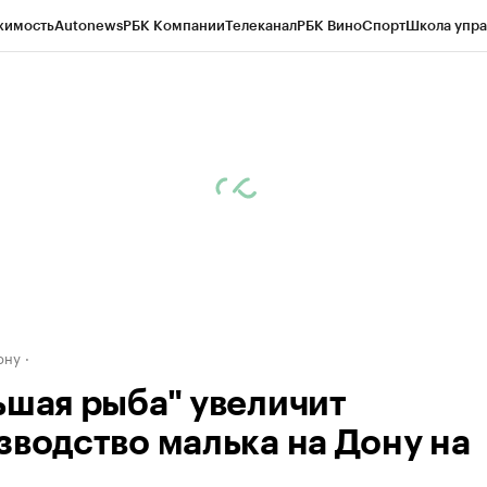
жимость
Autonews
РБК Компании
Телеканал
РБК Вино
Спорт
Школа упра
д
Стиль
Крипто
РБК Бизнес-среда
Дискуссионный клуб
Исследования
К
рагентов
Политика
Экономика
Бизнес
Технологии и медиа
Финансы
Рын
ону
ьшая рыба" увеличит
зводство малька на Дону на
"