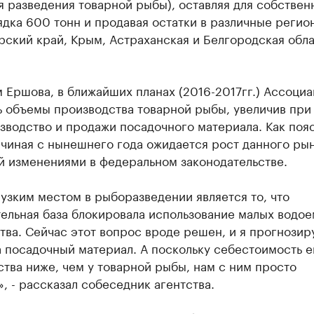
я разведения товарной рыбы), оставляя для собствен
дка 600 тонн и продавая остатки в различные регио
ский край, Крым, Астраханская и Белгородская облас
 Ершова, в ближайших планах (2016-2017гг.) Ассоци
 объемы производства товарной рыбы, увеличив при
зводство и продажи посадочного материала. Как поя
чиная с нынешнего года ожидается рост данного рын
й изменениями в федеральном законодательстве.
узким местом в рыборазведении является то, что
ельная база блокировала использование малых водое
ва. Сейчас этот вопрос вроде решен, и я прогнозир
 посадочный материал. А поскольку себестоимость е
тва ниже, чем у товарной рыбы, нам с ним просто
, - рассказал собеседник агентства.