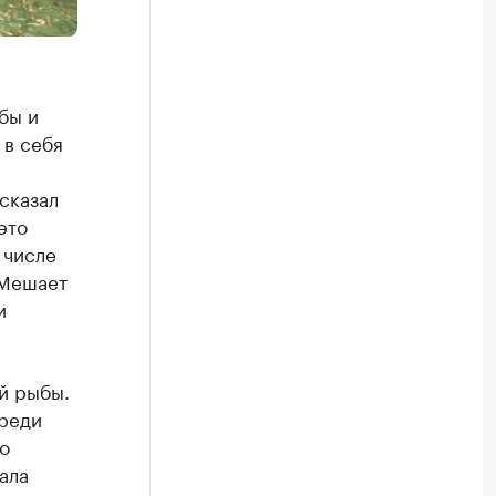
бы и
 в себя
сказал
это
 числе
 Мешает
и
й рыбы.
среди
о
ала