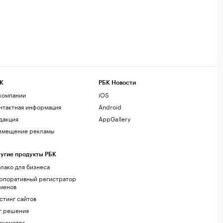
К
РБК Новости
компании
iOS
нтактная информация
Android
дакция
AppGallery
змещение рекламы
угие продукты РБК
лако для бизнеса
рпоративный регистратор
менов
стинг сайтов
г.решения
акомства