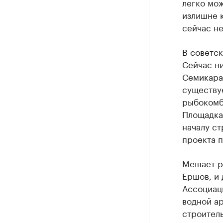
легко мож
излишне к
сейчас не
В советск
Сейчас ни
Семикарак
существуе
рыбокомби
Площадка,
началу ст
проекта п
Мешает р
Ершов, и
Ассоциац
водной ар
строитель