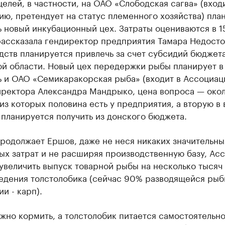
целей, в частности, на ОАО «Слободская сагва» (вход
ю, претендует на статус племенного хозяйства) пла
 новый инкубационный цех. Затраты оцениваются в 1
рассказала гендиректор предприятия Тамара Недосто
дств планируется привлечь за счет субсидий бюджет
й области. Новый цех передержки рыбы планирует в 
ь и ОАО «Семикаракорская рыба» (входит в Ассоциац
иректора Александра Мандрыко, цена вопроса — око
 из которых половина есть у предприятия, а вторую в 
планируется получить из донского бюджета.
родолжает Ершов, даже не неся никаких значительны
ых затрат и не расширяя производственную базу, Ас
увеличить выпуск товарной рыбы на несколько тысяч 
ведения толстолобика (сейчас 90% разводящейся рыб
и - карп).
жно кормить, а толстолобик питается самостоятельно