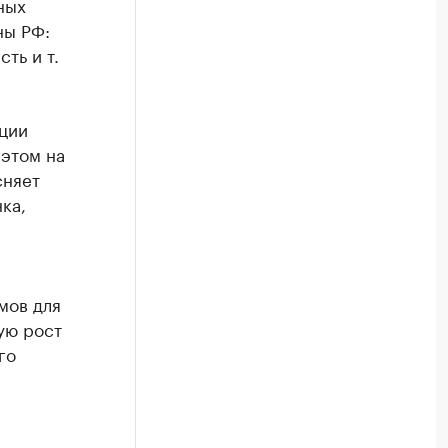
ных
ны РФ:
ть и т.
ации
 этом на
сняет
ка,
мов для
ую рост
го