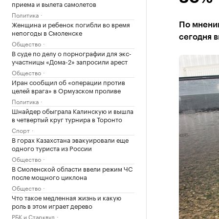
приема и вылета самолетов
Политика
Женщина и ребенок погибли во время
По мнени
непогоды в Смоленске
сегодня 
Общество
В суде по делу о порнографии для экс-
участницы «Дома-2» запросили арест
Общество
Иран сообщил об «операции против
целей врага» в Ормузском проливе
Политика
Шнайдер обыграла Калинскую и вышла
в четвертый круг турнира в Торонто
Спорт
В горах Казахстана эвакуировали еще
одного туриста из России
Общество
В Смоленской области ввели режим ЧС
после мощного циклона
Общество
Что такое медленная жизнь и какую
роль в этом играет дерево
РБК и Старквуд