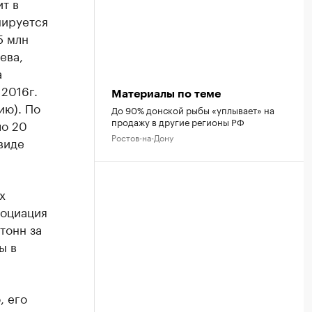
ит в
нируется
5 млн
ева,
а
2016г.
Материалы по теме
ию). По
До 90% донской рыбы «уплывает» на
продажу в другие регионы РФ
ло 20
Ростов-на-Дону
виде
х
социация
тонн за
ы в
, его