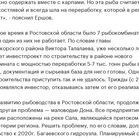
но содержать вместе с карпами. Но эта рыба считае
остлявой и всегда шла на переработку, которой в ре
т», - пояснил Ершов.
ое время в Ростовской области было 7 рыбокомбинат
 один из них не работает. По словам главы
орского района Виктора Талалаева, уже несколько л
т инвестпроект по строительству в районе нового
ната с мощностью переработки 5-7 тыс. тонн рыбы в
 документация и сырьевая база для него готовы. Одн
роительства приступить так и не удалось. Трижды (с 2
оявлялся инвестор, отказываясь затем от его реализа
азвитию рыбоводства в Ростовской области, продолж
 другая проблема — маловодье Дона. Все предприяти
ии расположены на реке Сала, являющейся притоком
терии региона. Решить проблему, по его словам, до
ство к 2020г. Багаевского гидроузла. Планируемый с