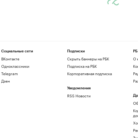
Социальные сети
Подписки
РБ
ВКонтакте
Скрыть баннеры на РБК
О 
Одноклассники
Подписка на РБК
Ко
Telegram
Корпоративная подписка
Ре
Дзен
Ра
Уведомления
RSS Новости
Др
Об
Ко
до
Хо
Ре
Зн