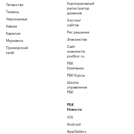
Корпоративный
Татарстан
регистратор
Тюмень
доменов
Черноземье
Хостинг
сайтов
Кавказ
Рег.решения
Карелия
Знакомства
Мурманск
Сайт
Приморский
знакомств
край
podbor.ru
РБК
Компании
РБК Курсы
Школа
управления
РБК
РБК
Новости
iOS
Android
AppGallery