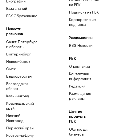
Биографии
на РБК
База знаний
Подписка на РБК
РБК Образование
Корпоративная
подписка
Новости
регионов
Уведомления
Санкт-Петербург
RSS Новости
и область
Екатеринбург
РБК
Новосибирск
О компании
Омск
Контактная
Башкортостан
информация
Вологодская
Редакция
область
Размещение
Калининград
рекламы
Краснодарский
край
Другие
Нижний
продукты
Новгород
РБК
Пермский край
Облако для
бизнеса
Ростов-на-Дону