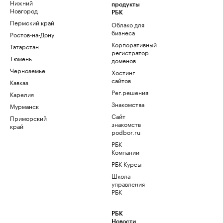
Нижний
продукты
Новгород
РБК
Пермский край
Облако для
бизнеса
Ростов-на-Дону
Корпоративный
Татарстан
регистратор
Тюмень
доменов
Черноземье
Хостинг
сайтов
Кавказ
Рег.решения
Карелия
Знакомства
Мурманск
Сайт
Приморский
знакомств
край
podbor.ru
РБК
Компании
РБК Курсы
Школа
управления
РБК
РБК
Новости