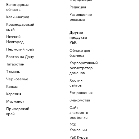
Вологодская
Редакция
область
Размещение
Калининград
рекламы
Краснодарский
край
Другие
Нижний
продукты
Новгород
РБК
Пермский край
Облако для
бизнеса
Ростов-на-Дону
Корпоративный
Татарстан
регистратор
Тюмень
доменов
Черноземье
Хостинг
сайтов
Кавказ
Рег.решения
Карелия
Знакомства
Мурманск
Сайт
Приморский
знакомств
край
podbor.ru
РБК
Компании
РБК Курсы