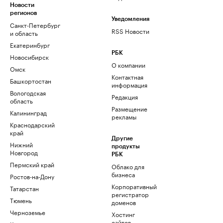
Новости
регионов
Уведомления
Санкт-Петербург
RSS Новости
и область
Екатеринбург
РБК
Новосибирск
О компании
Омск
Контактная
Башкортостан
информация
Вологодская
Редакция
область
Размещение
Калининград
рекламы
Краснодарский
край
Другие
Нижний
продукты
Новгород
РБК
Пермский край
Облако для
бизнеса
Ростов-на-Дону
Корпоративный
Татарстан
регистратор
Тюмень
доменов
Черноземье
Хостинг
сайтов