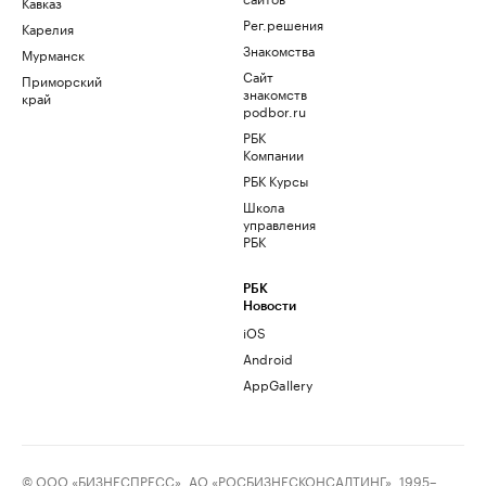
Кавказ
Рег.решения
Карелия
Знакомства
Мурманск
Сайт
Приморский
знакомств
край
podbor.ru
РБК
Компании
РБК Курсы
Школа
управления
РБК
РБК
Новости
iOS
Android
AppGallery
© ООО «БИЗНЕСПРЕСС», АО «РОСБИЗНЕСКОНСАЛТИНГ», 1995–