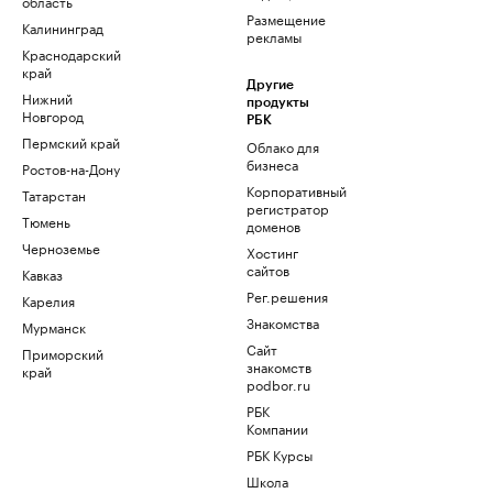
область
Размещение
Калининград
рекламы
Краснодарский
край
Другие
Нижний
продукты
Новгород
РБК
Пермский край
Облако для
бизнеса
Ростов-на-Дону
Корпоративный
Татарстан
регистратор
Тюмень
доменов
Черноземье
Хостинг
сайтов
Кавказ
Рег.решения
Карелия
Знакомства
Мурманск
Сайт
Приморский
знакомств
край
podbor.ru
РБК
Компании
РБК Курсы
Школа