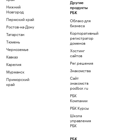
Другие
Нижний
продукты
Новгород
РБК
Пермский край
Облако для
бизнеса
Ростов-на-Дону
Корпоративный
Татарстан
регистратор
Тюмень
доменов
Черноземье
Хостинг
сайтов
Кавказ
Рег.решения
Карелия
Знакомства
Мурманск
Сайт
Приморский
знакомств
край
podbor.ru
РБК
Компании
РБК Курсы
Школа
управления
РБК
РБК