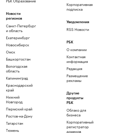
РБК Образование
Корпоративная
подписка
Новости
регионов
Уведомления
Санкт-Петербург
RSS Новости
и область
Екатеринбург
РБК
Новосибирск
О компании
Омск
Контактная
Башкортостан
информация
Вологодская
Редакция
область
Размещение
Калининград
рекламы
Краснодарский
край
Другие
Нижний
продукты
Новгород
РБК
Пермский край
Облако для
бизнеса
Ростов-на-Дону
Корпоративный
Татарстан
регистратор
Тюмень
доменов