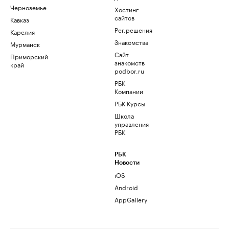
Черноземье
Хостинг
сайтов
Кавказ
Рег.решения
Карелия
Знакомства
Мурманск
Сайт
Приморский
знакомств
край
podbor.ru
РБК
Компании
РБК Курсы
Школа
управления
РБК
РБК
Новости
iOS
Android
AppGallery