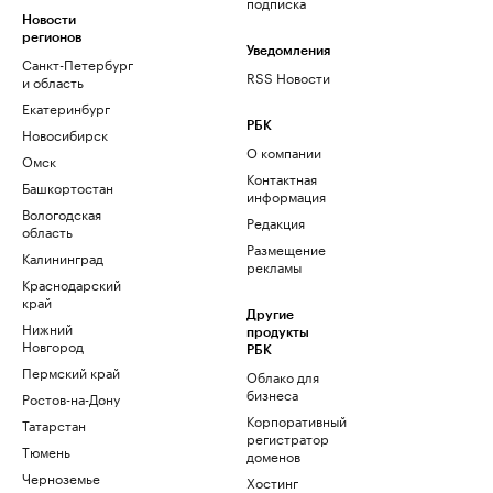
подписка
Новости
регионов
Уведомления
Санкт-Петербург
RSS Новости
и область
Екатеринбург
РБК
Новосибирск
О компании
Омск
Контактная
Башкортостан
информация
Вологодская
Редакция
область
Размещение
Калининград
рекламы
Краснодарский
край
Другие
Нижний
продукты
Новгород
РБК
Пермский край
Облако для
бизнеса
Ростов-на-Дону
Корпоративный
Татарстан
регистратор
Тюмень
доменов
Черноземье
Хостинг