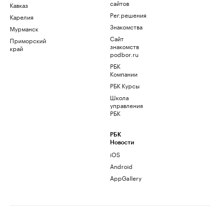
сайтов
Кавказ
Рег.решения
Карелия
Знакомства
Мурманск
Сайт
Приморский
знакомств
край
podbor.ru
РБК
Компании
РБК Курсы
Школа
управления
РБК
РБК
Новости
iOS
Android
AppGallery