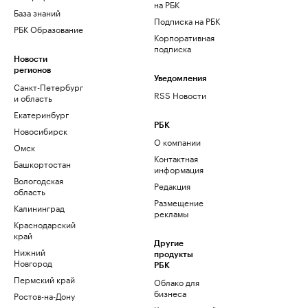
на РБК
База знаний
Подписка на РБК
РБК Образование
Корпоративная
подписка
Новости
регионов
Уведомления
Санкт-Петербург
RSS Новости
и область
Екатеринбург
РБК
Новосибирск
О компании
Омск
Контактная
Башкортостан
информация
Вологодская
Редакция
область
Размещение
Калининград
рекламы
Краснодарский
край
Другие
Нижний
продукты
Новгород
РБК
Пермский край
Облако для
бизнеса
Ростов-на-Дону