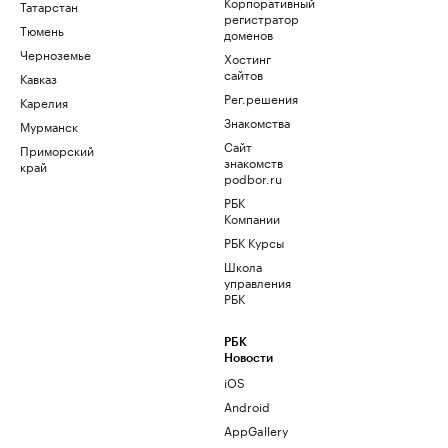
Корпоративный
Татарстан
регистратор
Тюмень
доменов
Черноземье
Хостинг
сайтов
Кавказ
Рег.решения
Карелия
Знакомства
Мурманск
Сайт
Приморский
знакомств
край
podbor.ru
РБК
Компании
РБК Курсы
Школа
управления
РБК
РБК
Новости
iOS
Android
AppGallery