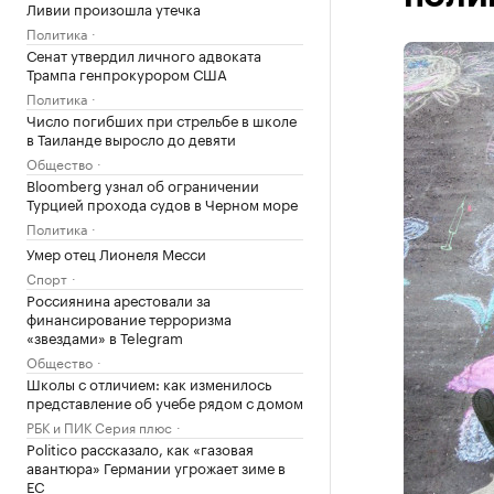
Ливии произошла утечка
Политика
Сенат утвердил личного адвоката
Трампа генпрокурором США
Политика
Число погибших при стрельбе в школе
в Таиланде выросло до девяти
Общество
Bloomberg узнал об ограничении
Турцией прохода судов в Черном море
Политика
Умер отец Лионеля Месси
Спорт
Россиянина арестовали за
финансирование терроризма
«звездами» в Telegram
Общество
Школы с отличием: как изменилось
представление об учебе рядом с домом
РБК и ПИК Серия плюс
Politico рассказало, как «газовая
авантюра» Германии угрожает зиме в
ЕС