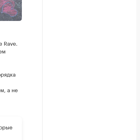
е Rave.
ем
орядка
м, а не
торые