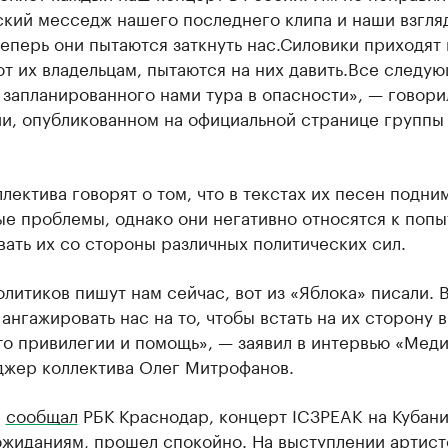
ский месседж нашего последнего клипа и наши взгля
еперь они пытаются заткнуть нас.Силовики приходят 
т их владельцам, пытаются на них давить.Все следу
запланированного нами тура в опасности», — говори
и, опубликованном на официальной странице группы
.
лектива говорят о том, что в текстах их песен подни
е проблемы, однако они негативно относятся к попы
ать их со стороны различных политических сил.
литиков пишут нам сейчас, вот из «Яблока» писали. 
ангажировать нас на то, чтобы встать на их сторону 
то привилегии и помощь», — заявил в интервью «Мед
джер коллектива Олег Митрофанов.
е
сообщал
РБК Краснодар, концерт IC3PEAK на Кубани
ожиданиям, прошел спокойно. На выступлении артист