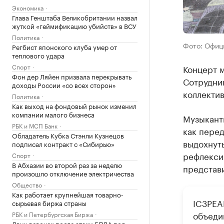
Экономика
Глава Генштаба Великобритании назвал
жуткой «геймификацию убийств» в ВСУ
Политика
Фото: Офиц
Регбист японского клуба умер от
теплового удара
Спорт
Концерт м
Фон дер Ляйен призвала перекрывать
Сотрудни
доходы России «со всех сторон»
коллектив
Политика
Как выход на фондовый рынок изменил
компании малого бизнеса
Музыкант
РБК и МСП Банк
как перед
Обладатель Кубка Стэнли Кузнецов
выдохнуть
подписал контракт с «Сибирью»
рефлексир
Спорт
В Абхазии во второй раз за неделю
представ
произошло отключение электричества
Общество
Как работает крупнейшая товарно-
IC3PEA
сырьевая биржа страны
объеди
РБК и Петербургская Биржа
Двух девочек после атаки БПЛА под