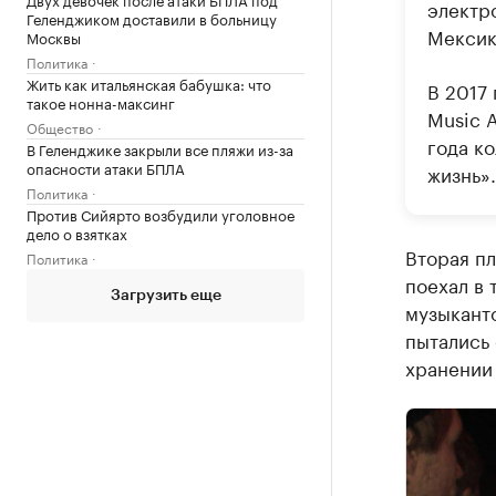
электр
Геленджиком доставили в больницу
Мексик
Москвы
Политика
Жить как итальянская бабушка: что
В 2017
такое нонна-максинг
Music 
Общество
года к
В Геленджике закрыли все пляжи из-за
опасности атаки БПЛА
жизнь».
Политика
Против Сийярто возбудили уголовное
дело о взятках
Вторая пл
Политика
поехал в 
Загрузить еще
музыкант
пытались 
хранении 