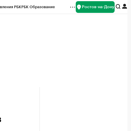
Ростов-на-Дону
вления РБК
РБК Образование
редитные рейтинги
Франшизы
Газета
ок наличной валюты
з