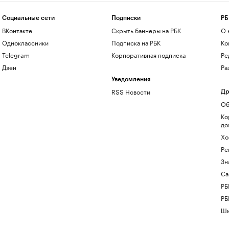
Социальные сети
Подписки
РБ
ВКонтакте
Скрыть баннеры на РБК
О 
Одноклассники
Подписка на РБК
Ко
Telegram
Корпоративная подписка
Ре
Дзен
Ра
Уведомления
RSS Новости
Др
Об
Ко
до
Хо
Ре
Зн
Са
РБ
РБ
Шк