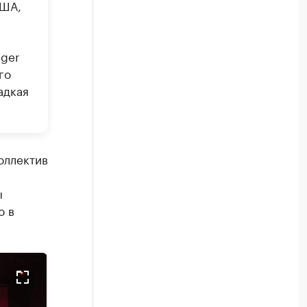
США,
ager
го
адкая
оллектив
ы
ю в