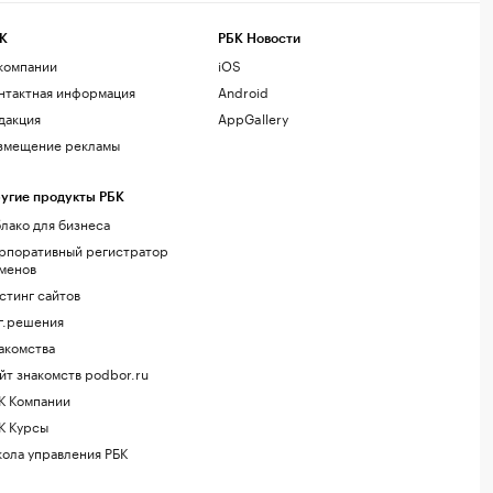
К
РБК Новости
компании
iOS
нтактная информация
Android
дакция
AppGallery
змещение рекламы
угие продукты РБК
лако для бизнеса
рпоративный регистратор
менов
стинг сайтов
г.решения
акомства
йт знакомств podbor.ru
К Компании
К Курсы
ола управления РБК