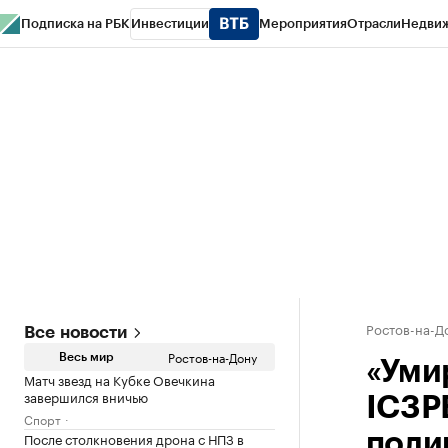
Подписка на РБК
Инвестиции
Мероприятия
Отрасли
Недви
РБК Курсы
РБК Life
Тренды
Визионеры
Национальные проекты
Горо
Спецпроекты СПб
Конференции СПб
Спецпроекты
Проверка конт
Ростов-на-Д
Все новости
Ростов-на-Дону
Весь мир
«Уми
Матч звезд на Кубке Овечкина
завершился вничью
IC3P
Спорт
После столкновения дрона с НПЗ в
поли