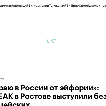
жимость
Autonews
РБК Компании
Телеканал
РБК Вино
Спорт
Школа упра
д
Стиль
Крипто
РБК Бизнес-среда
Дискуссионный клуб
Исследования
К
рагентов
Политика
Экономика
Бизнес
Технологии и медиа
Финансы
Рын
ону
раю в России от эйфории»:
EAK в Ростове выступили бе
цейских