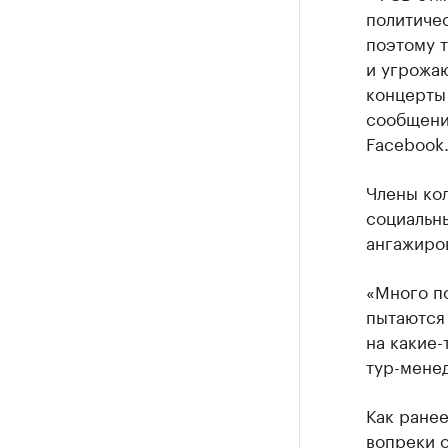
политиче
поэтому т
и угрожаю
концерты 
сообщени
Facebook
Члены кол
социальны
ангажиров
«Много по
пытаются 
на какие-
тур-мене
Как ране
вопреки 