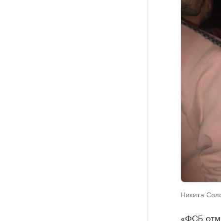
Никита Сол
«ФСБ отм