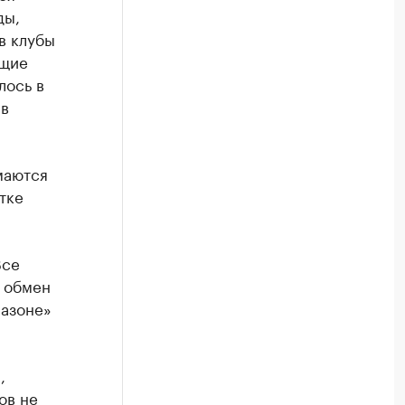
ды,
в клубы
ющие
лось в
 в
маются
тке
Все
в обмен
иазоне»
,
ов не