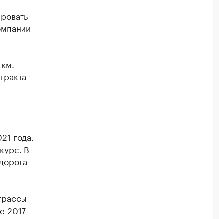
ировать
омпании
 км.
тракта
21 года.
курс. В
 дорога
 трассы
е 2017