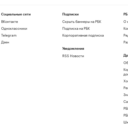
Социальные сети
Подписки
РБ
ВКонтакте
Скрыть баннеры на РБК
О 
Одноклассники
Подписка на РБК
Ко
Telegram
Корпоративная подписка
Ре
Дзен
Ра
Уведомления
RSS Новости
Др
Об
Ко
до
Хо
Ре
Зн
Са
РБ
РБ
Шк