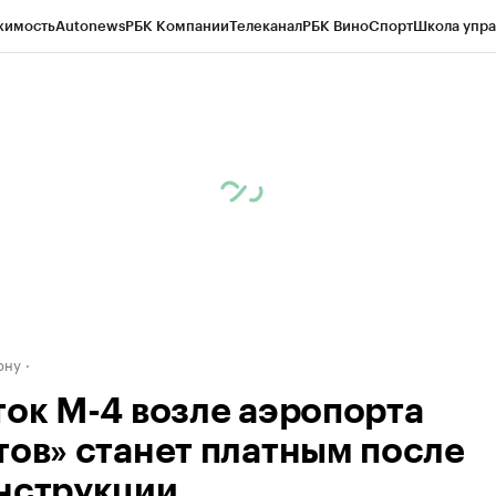
жимость
Autonews
РБК Компании
Телеканал
РБК Вино
Спорт
Школа упра
д
Стиль
Крипто
РБК Бизнес-среда
Дискуссионный клуб
Исследования
К
рагентов
Политика
Экономика
Бизнес
Технологии и медиа
Финансы
Рын
ону
ток М-4 возле аэропорта
тов» станет платным после
нструкции