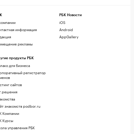
К
РБК Новости
компании
iOS
нтактная информация
Android
дакция
AppGallery
змещение рекламы
угие продукты РБК
лако для бизнеса
рпоративный регистратор
менов
стинг сайтов
г.решения
акомства
йт знакомств podbor.ru
К Компании
К Курсы
ола управления РБК