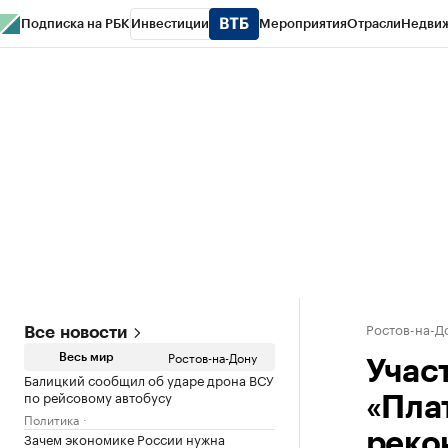
Подписка на РБК
Инвестиции
Мероприятия
Отрасли
Недви
РБК Курсы
РБК Life
Тренды
Визионеры
Национальные проекты
Горо
Спецпроекты СПб
Конференции СПб
Спецпроекты
Проверка конт
Ростов-на-Д
Все новости
Ростов-на-Дону
Весь мир
Учас
Балицкий сообщил об ударе дрона ВСУ
по рейсовому автобусу
«Пла
Политика
Зачем экономике России нужна
реко