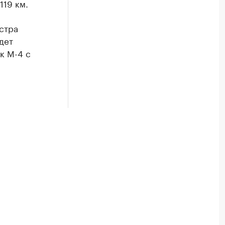
119 км.
стра
дет
к М-4 с