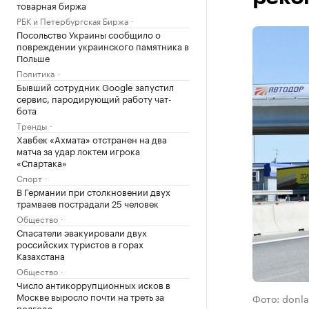
товарная биржа
РБК и Петербургская Биржа
Посольство Украины сообщило о
повреждении украинского памятника в
Польше
Политика
Бывший сотрудник Google запустил
сервис, пародирующий работу чат-
бота
Тренды
Хавбек «Ахмата» отстранен на два
матча за удар локтем игрока
«Спартака»
Спорт
В Германии при столкновении двух
трамваев пострадали 25 человек
Общество
Спасатели эвакуировали двух
российских туристов в горах
Казахстана
Общество
Число антикоррупционных исков в
Москве выросло почти на треть за
Фото: donla
полгода