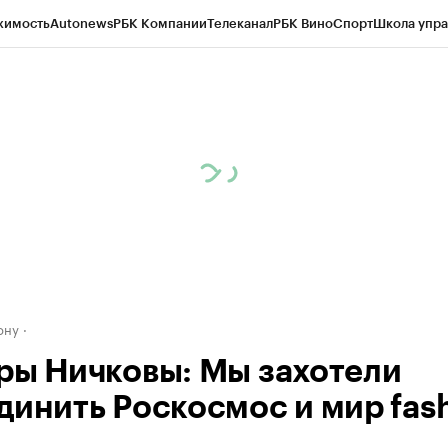
жимость
Autonews
РБК Компании
Телеканал
РБК Вино
Спорт
Школа упра
д
Стиль
Крипто
РБК Бизнес-среда
Дискуссионный клуб
Исследования
К
рагентов
Политика
Экономика
Бизнес
Технологии и медиа
Финансы
Рын
ону
ры Ничковы: Мы захотели
динить Роскосмос и мир fas