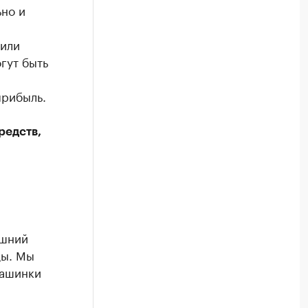
ьно и
 или
гут быть
прибыль.
редств,
яшний
ды. Мы
машинки