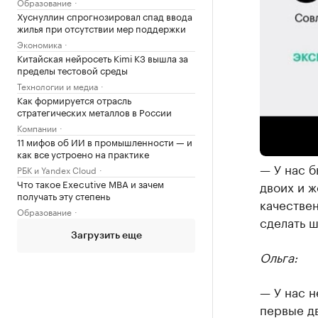
Образование
Хуснуллин спрогнозировал спад ввода
жилья при отсутствии мер поддержки
Экономика
Китайская нейросеть Kimi K3 вышла за
пределы тестовой среды
От детских 
Технологии и медиа
версия инт
Как формируется отрасль
стратегических металлов в России
Компании
Анна:
11 мифов об ИИ в промышленности — и
как все устроено на практике
— У нас б
РБК и Yandex Cloud
Что такое Executive MBA и зачем
двоих и ж
получать эту степень
качестве
Образование
сделать ш
Загрузить еще
Ольга:
— У нас н
первые д