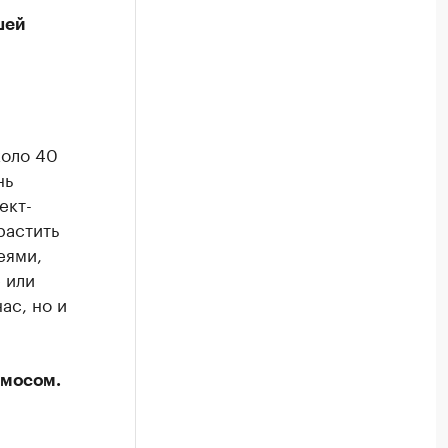
шей
коло 40
нь
ект-
растить
еями,
 или
ас, но и
смосом.