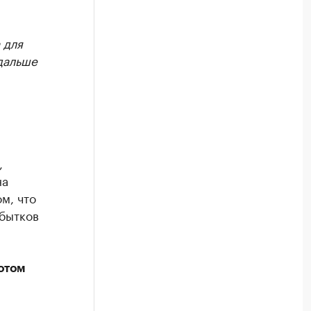
 для
дальше
,
на
м, что
убытков
отом