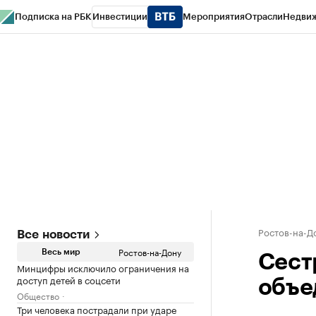
Подписка на РБК
Инвестиции
Мероприятия
Отрасли
Недви
РБК Курсы
РБК Life
Тренды
Визионеры
Национальные проекты
Горо
Спецпроекты СПб
Конференции СПб
Спецпроекты
Проверка конт
Ростов-на-Д
Все новости
Ростов-на-Дону
Весь мир
Сест
Минцифры исключило ограничения на
доступ детей в соцсети
объе
Общество
Три человека пострадали при ударе