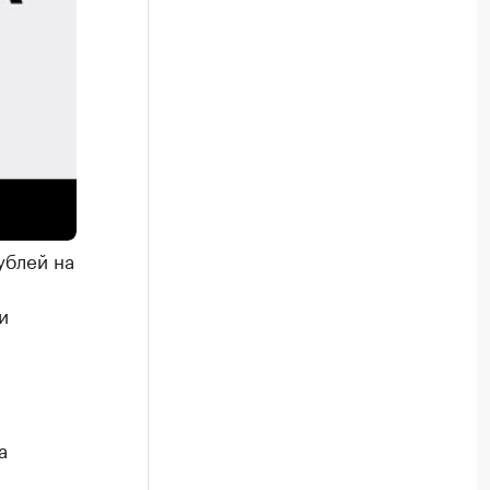
ная
ублей на
и
а