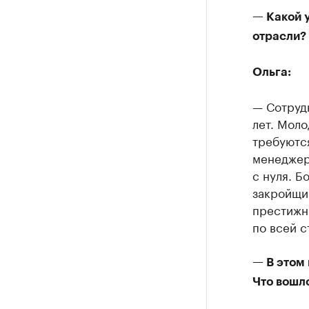
— Какой у
отрасли?
Ольга:
— Сотрудн
лет. Моло
требуютс
менеджер
с нуля. 
закройщик
престижны
по всей с
— В этом
Что вошло