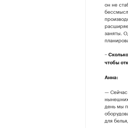
он не ста
бессмысл
производс
расширяет
заняты. О
планирова
– Сколько
чтобы от
Анна:
— Сейчас 
нынешних
день мы 
оборудова
для белья