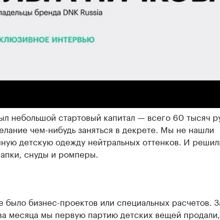
комбинезонов до космической одежды || DNK RUSSIA || Расширен
ервью
ыл небольшой стартовый капитал — всего 60 тысяч р
елание чем-нибудь заняться в декрете. Мы не нашли
нную детскую одежду нейтральных оттенков. И решил
апки, снуды и ромперы.
е было бизнес-проектов или специальных расчетов. З
ва месяца мы первую партию детских вещей продали,