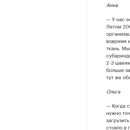
Анна
— У нас е
Летом 200
организац
вовремя 
ткань. Мы
субаренд
2-3 швеям
больше за
тут же об
Ольга
— Когда 
нужно точ
загрузить
стояло в 