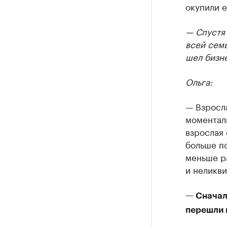
окупили е
— Спустя
всей семь
шел бизн
Ольга:
— Взросла
моменталь
взрослая 
больше по
меньше ра
и неликви
— Сначал
перешли 