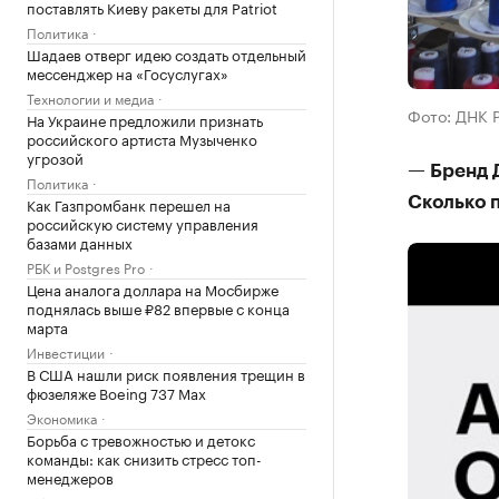
поставлять Киеву ракеты для Patriot
Политика
Шадаев отверг идею создать отдельный
мессенджер на «Госуслугах»
Технологии и медиа
Фото: ДНК 
На Украине предложили признать
российского артиста Музыченко
угрозой
— Бренд Д
Политика
Как Газпромбанк перешел на
Сколько 
российскую систему управления
базами данных
РБК и Postgres Pro
Цена аналога доллара на Мосбирже
поднялась выше ₽82 впервые с конца
марта
Инвестиции
В США нашли риск появления трещин в
фюзеляже Boeing 737 Max
Экономика
Борьба с тревожностью и детокс
команды: как снизить стресс топ-
менеджеров