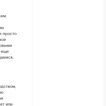
жем.
ию
и просто
вое
ервыми
, еще
щаемся,
одством,
ью
не
ет или