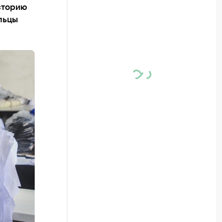
сторию
льцы