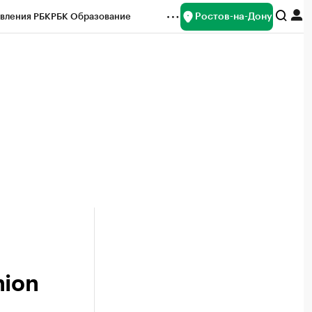
Ростов-на-Дону
вления РБК
РБК Образование
редитные рейтинги
Франшизы
Газета
ок наличной валюты
hion