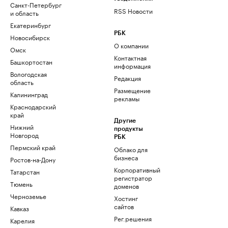
Санкт-Петербург
RSS Новости
и область
Екатеринбург
РБК
Новосибирск
О компании
Омск
Контактная
Башкортостан
информация
Вологодская
Редакция
область
Размещение
Калининград
рекламы
Краснодарский
край
Другие
Нижний
продукты
Новгород
РБК
Пермский край
Облако для
бизнеса
Ростов-на-Дону
Корпоративный
Татарстан
регистратор
Тюмень
доменов
Черноземье
Хостинг
сайтов
Кавказ
Рег.решения
Карелия