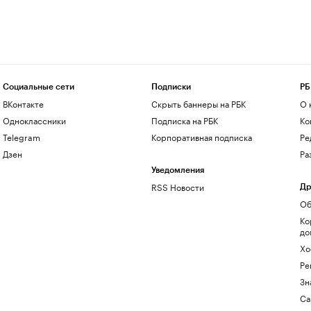
Социальные сети
Подписки
РБ
ВКонтакте
Скрыть баннеры на РБК
О 
Одноклассники
Подписка на РБК
Ко
Telegram
Корпоративная подписка
Ре
Дзен
Ра
Уведомления
RSS Новости
Др
Об
Ко
до
Хо
Ре
Зн
Са