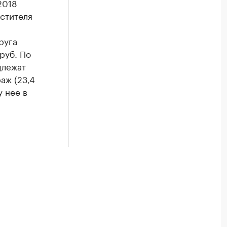
2018
естителя
руга
руб. По
длежат
раж (23,4
у нее в