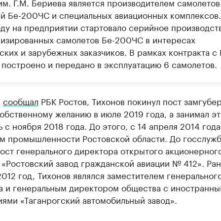
им. Г.М. Бериева является производителем самолетов
й Бе-200ЧС и специальных авиационных комплексов.
оду на предприятии стартовало серийное производст
изированных самолетов Бе-200ЧС в интересах
ских и зарубежных заказчиков. В рамках контракта с
 построено и передано в эксплуатацию 6 самолетов.
е
сообщал
РБК Ростов, Тихонов покинул пост замгубе
обственному желанию в июле 2019 года, а занимал эт
 с ноября 2018 года. До этого, с 14 апреля 2014 года
м промышленности Ростовской области. До госслужб
пост генерального директора открытого акционерног
«Ростовский завод гражданской авиации № 412». Ран
012 год, Тихонов являлся заместителем генеральног
а и генеральным директором общества с иностранн
иями «Таганрогский автомобильный завод».