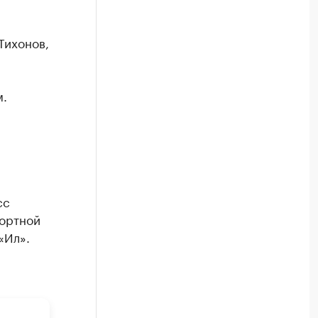
Тихонов,
м.
сс
портной
«Ил».