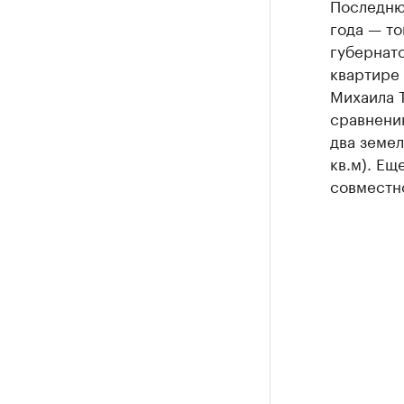
Последню
года — то
губернато
квартире 
Михаила Т
сравнению
два земел
кв.м). Ещ
совместн