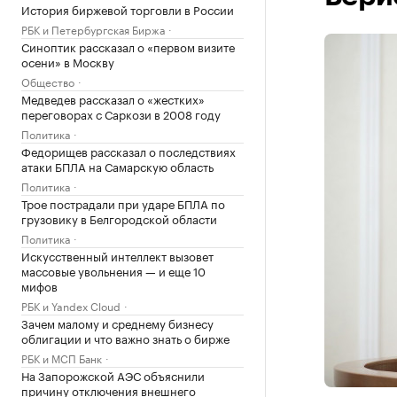
История биржевой торговли в России
РБК и Петербургская Биржа
Синоптик рассказал о «первом визите
осени» в Москву
Общество
Медведев рассказал о «жестких»
переговорах с Саркози в 2008 году
Политика
Федорищев рассказал о последствиях
атаки БПЛА на Самарскую область
Политика
Трое пострадали при ударе БПЛА по
грузовику в Белгородской области
Политика
Искусственный интеллект вызовет
массовые увольнения — и еще 10
мифов
РБК и Yandex Cloud
Зачем малому и среднему бизнесу
облигации и что важно знать о бирже
РБК и МСП Банк
На Запорожской АЭС объяснили
причину отключения внешнего