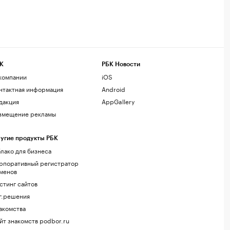
К
РБК Новости
компании
iOS
нтактная информация
Android
дакция
AppGallery
змещение рекламы
угие продукты РБК
лако для бизнеса
рпоративный регистратор
менов
стинг сайтов
г.решения
акомства
йт знакомств podbor.ru