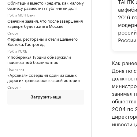
ТАНТК 
Облигации вместо кредита: как малому
бизнесу разместить публичный долг
амфиби
РБК и МСП Банк
2016 г
Овечкин заявил, что после завершения
модерн
карьеры будет жить в Москве
россий
Спорт
Фермы, рестораны и отели Дальнего
России
Востока. Гастрогид
РБК и РСХБ
У побережья Турции обнаружили
Как ране
неизвестный беспилотник
Политика
Дона по с
«Арсенал» совершил один из самых
должность
дорогих трансферов в своей истории
министро
Спорт
занимал 
Загрузить еще
общества 
2004 по 2
директор
инвестиц