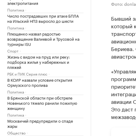
электропитания
Фото: donla
Политика
Число пострадавших при атаке БПЛА
Бывший з
на Ильский НПЗ выросло до шести
который 
Политика
транспор
Плющенко назвал радостью
возвращение Валиевой и Трусовой на
авиационн
турниры ISU
Бериева.
Спорт
авиастро
Жизнь с видом на пруд или реку:
подборка жилья у набережных и
пляжей
«Управля
РБК и ПИК Серия плюс
программ
В КСИР назвали условие открытия
Ормузского пролива
приорите
Политика
интеграци
В Брянской области при обстреле
авиации 
Новенького тяжело ранили пожилую
женщину
Это даст
Политика
межзавод
Москвичей предупредили о спаде
жары
Общество