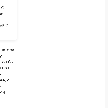
-
 С
во
 МЧС
рнатора
у
, он
был
ы он
о
ее, с
о
ыми