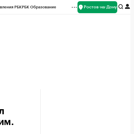
Ростов-на-Дону
вления РБК
РБК Образование
редитные рейтинги
Франшизы
Газета
ок наличной валюты
л
им.