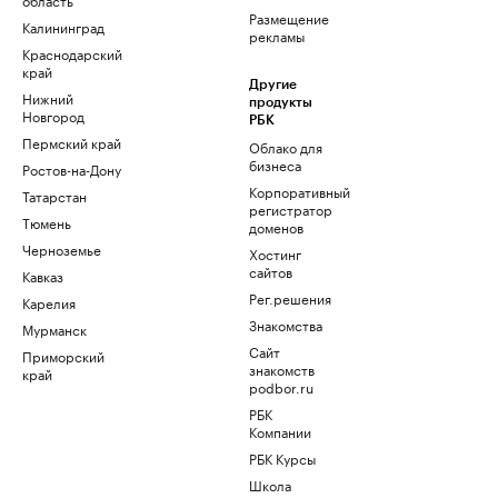
Размещение
Калининград
рекламы
Краснодарский
край
Другие
Нижний
продукты
Новгород
РБК
Пермский край
Облако для
бизнеса
Ростов-на-Дону
Корпоративный
Татарстан
регистратор
Тюмень
доменов
Черноземье
Хостинг
сайтов
Кавказ
Рег.решения
Карелия
Знакомства
Мурманск
Сайт
Приморский
знакомств
край
podbor.ru
РБК
Компании
РБК Курсы
Школа