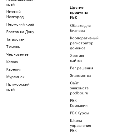
край
Другие
Нижний
продукты
Новгород
РБК
Пермский край
Облако для
бизнеса
Ростов-на-Дону
Корпоративный
Татарстан
регистратор
Тюмень
доменов
Черноземье
Хостинг
сайтов
Кавказ
Рег.решения
Карелия
Знакомства
Мурманск
Сайт
Приморский
знакомств
край
podbor.ru
РБК
Компании
РБК Курсы
Школа
управления
РБК