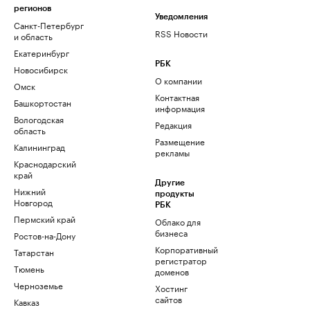
регионов
Уведомления
Санкт-Петербург
RSS Новости
и область
Екатеринбург
РБК
Новосибирск
О компании
Омск
Контактная
Башкортостан
информация
Вологодская
Редакция
область
Размещение
Калининград
рекламы
Краснодарский
край
Другие
Нижний
продукты
Новгород
РБК
Пермский край
Облако для
бизнеса
Ростов-на-Дону
Корпоративный
Татарстан
регистратор
Тюмень
доменов
Черноземье
Хостинг
сайтов
Кавказ