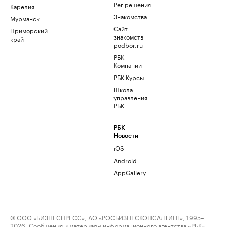
Рег.решения
Карелия
Знакомства
Мурманск
Сайт
Приморский
знакомств
край
podbor.ru
РБК
Компании
РБК Курсы
Школа
управления
РБК
РБК
Новости
iOS
Android
AppGallery
© ООО «БИЗНЕСПРЕСС», АО «РОСБИЗНЕСКОНСАЛТИНГ», 1995–
2026. Сообщения и материалы информационного агентства «РБК»