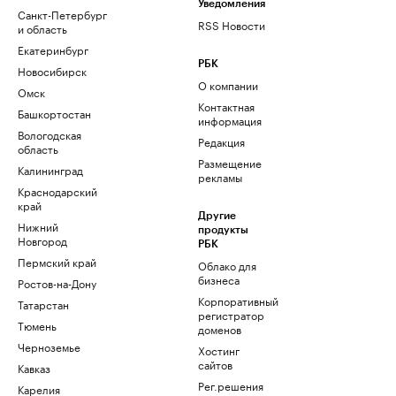
Уведомления
Санкт-Петербург
RSS Новости
и область
Екатеринбург
РБК
Новосибирск
О компании
Омск
Контактная
Башкортостан
информация
Вологодская
Редакция
область
Размещение
Калининград
рекламы
Краснодарский
край
Другие
Нижний
продукты
Новгород
РБК
Пермский край
Облако для
бизнеса
Ростов-на-Дону
Корпоративный
Татарстан
регистратор
Тюмень
доменов
Черноземье
Хостинг
сайтов
Кавказ
Рег.решения
Карелия