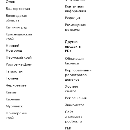
Омск
Контактная
Башкортостан
информация
Вологодская
Редакция
область
Размещение
Калининград
рекламы
Краснодарский
край
Другие
Нижний
продукты
Новгород
РБК
Пермский край
Облако для
бизнеса
Ростов-на-Дону
Корпоративный
Татарстан
регистратор
Тюмень
доменов
Черноземье
Хостинг
сайтов
Кавказ
Рег.решения
Карелия
Знакомства
Мурманск
Сайт
Приморский
знакомств
край
podbor.ru
РБК