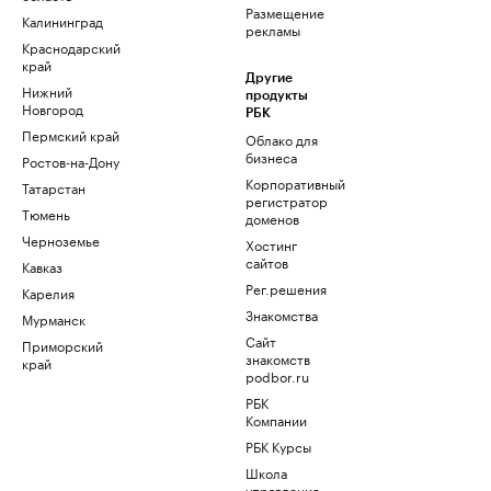
Размещение
Калининград
рекламы
Краснодарский
край
Другие
Нижний
продукты
Новгород
РБК
Пермский край
Облако для
бизнеса
Ростов-на-Дону
Корпоративный
Татарстан
регистратор
Тюмень
доменов
Черноземье
Хостинг
сайтов
Кавказ
Рег.решения
Карелия
Знакомства
Мурманск
Сайт
Приморский
знакомств
край
podbor.ru
РБК
Компании
РБК Курсы
Школа
управления