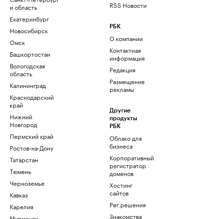
RSS Новости
и область
Екатеринбург
РБК
Новосибирск
О компании
Омск
Контактная
Башкортостан
информация
Вологодская
Редакция
область
Размещение
Калининград
рекламы
Краснодарский
край
Другие
Нижний
продукты
Новгород
РБК
Пермский край
Облако для
бизнеса
Ростов-на-Дону
Корпоративный
Татарстан
регистратор
Тюмень
доменов
Черноземье
Хостинг
сайтов
Кавказ
Рег.решения
Карелия
Знакомства
Мурманск