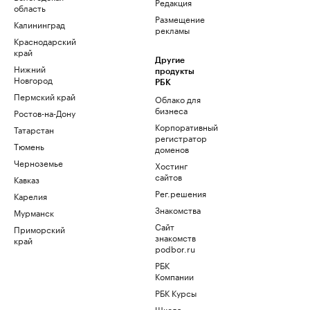
Редакция
область
Размещение
Калининград
рекламы
Краснодарский
край
Другие
Нижний
продукты
Новгород
РБК
Пермский край
Облако для
бизнеса
Ростов-на-Дону
Корпоративный
Татарстан
регистратор
Тюмень
доменов
Черноземье
Хостинг
сайтов
Кавказ
Рег.решения
Карелия
Знакомства
Мурманск
Сайт
Приморский
знакомств
край
podbor.ru
РБК
Компании
РБК Курсы
Школа