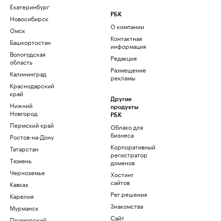
Екатеринбург
РБК
Новосибирск
О компании
Омск
Контактная
Башкортостан
информация
Вологодская
Редакция
область
Размещение
Калининград
рекламы
Краснодарский
край
Другие
Нижний
продукты
Новгород
РБК
Пермский край
Облако для
бизнеса
Ростов-на-Дону
Корпоративный
Татарстан
регистратор
Тюмень
доменов
Черноземье
Хостинг
сайтов
Кавказ
Рег.решения
Карелия
Знакомства
Мурманск
Сайт
Приморский