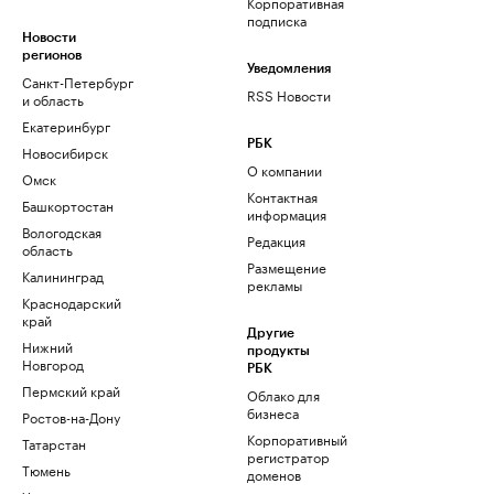
Корпоративная
подписка
Новости
регионов
Уведомления
Санкт-Петербург
RSS Новости
и область
Екатеринбург
РБК
Новосибирск
О компании
Омск
Контактная
Башкортостан
информация
Вологодская
Редакция
область
Размещение
Калининград
рекламы
Краснодарский
край
Другие
Нижний
продукты
Новгород
РБК
Пермский край
Облако для
бизнеса
Ростов-на-Дону
Корпоративный
Татарстан
регистратор
Тюмень
доменов