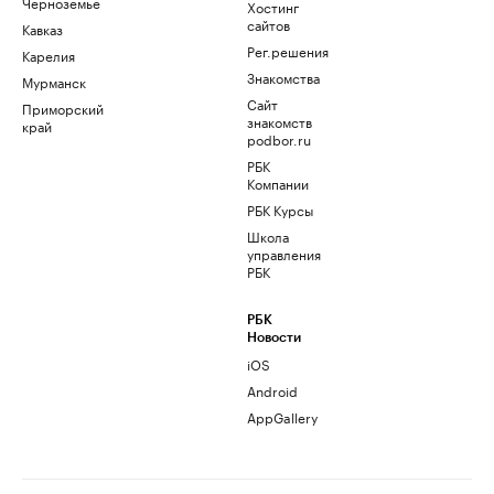
Черноземье
Хостинг
сайтов
Кавказ
Рег.решения
Карелия
Знакомства
Мурманск
Сайт
Приморский
знакомств
край
podbor.ru
РБК
Компании
РБК Курсы
Школа
управления
РБК
РБК
Новости
iOS
Android
AppGallery