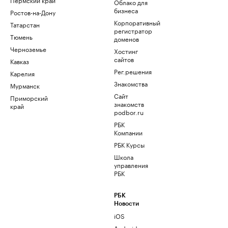
Облако для
бизнеса
Ростов-на-Дону
Корпоративный
Татарстан
регистратор
Тюмень
доменов
Черноземье
Хостинг
сайтов
Кавказ
Рег.решения
Карелия
Знакомства
Мурманск
Сайт
Приморский
знакомств
край
podbor.ru
РБК
Компании
РБК Курсы
Школа
управления
РБК
РБК
Новости
iOS
Android