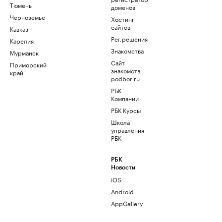
Тюмень
доменов
Черноземье
Хостинг
сайтов
Кавказ
Рег.решения
Карелия
Знакомства
Мурманск
Сайт
Приморский
знакомств
край
podbor.ru
РБК
Компании
РБК Курсы
Школа
управления
РБК
РБК
Новости
iOS
Android
AppGallery