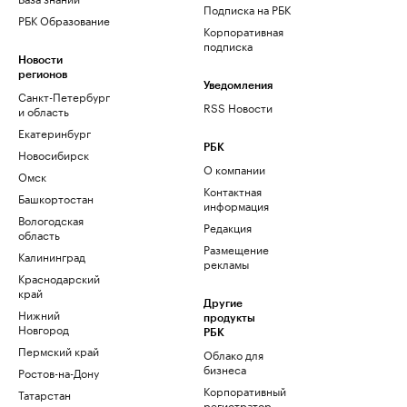
Подписка на РБК
РБК Образование
Корпоративная
подписка
Новости
регионов
Уведомления
Санкт-Петербург
RSS Новости
и область
Екатеринбург
РБК
Новосибирск
О компании
Омск
Контактная
Башкортостан
информация
Вологодская
Редакция
область
Размещение
Калининград
рекламы
Краснодарский
край
Другие
Нижний
продукты
Новгород
РБК
Пермский край
Облако для
бизнеса
Ростов-на-Дону
Корпоративный
Татарстан
регистратор