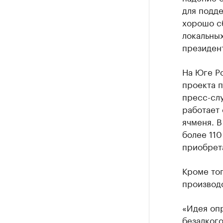
для подд
хорошо с
локальных
президент
На Юге Р
проекта п
пресс-слу
работает 
ячменя. В
более 110
приобрета
Кроме тог
производс
«Идея опр
безалкого