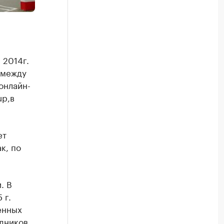
 2014г.
 между
онлайн-
up,в
ет
к, по
. В
 г.
енных
удников