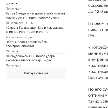
дронов
сокращен
Политика
до 42,6 м
Как за 6 недель настроить свой мозг на
жизнь мечты — идеи нейрохирурга
В целом, 
Подписка на РБК
«Смерть Голливуда». Кто и как срывает
пива в пр
слияние Paramount и Warner
9%.
Технологии и медиа
Часть Одессы осталась без
электроснабжения
«Потребл
Общество
минимума 
На саудовском НПЗ после удара
внутренни
хуситов начался пожар. Видео
«Балтики
Политика
«Балтика»
Загрузить еще
Восточна
По его сл
оптимизм
таких усл
падение 