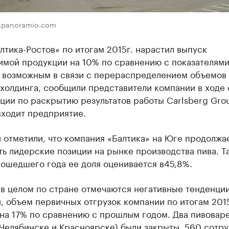
c.panoramio.com
лтика-Ростов» по итогам 2015г. нарастил выпуск
имой продукции на 10% по сравнению с показателями
о возможным в связи с перераспределением объемов
холдинга, сообщили представители компании в ходе 
ии по раскрытию результатов работы Carlsberg Gro
входит предприятие.
 отметили, что компания «Балтика» на Юге продолжа
ь лидерские позиции на рынке производства пива. Та
ошедшего года ее доля оценивается в
45,8%.
в целом по стране отмечаются негативные тенденции
, объем первичных отгрузок компании по итогам 2015
 на 17% по сравнению с прошлым годом. Два пивовар
 Челябинске и Красноярске) были закрыты, 560 сотр