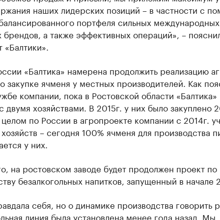
ержания наших лидерских позиций – в частности с п
балансированного портфеля сильных международных
 брендов, а также эффективных операций», – поясни
 «Балтики».
оссии «Балтика» намерена продолжить реализацию а
о закупке ячменя у местных производителей. Как поя
жбе компании, пока в Ростовской области «Балтика»
с двумя хозяйствами. В 2015г. у них было закуплено 
 целом по России в агропроекте компании с 2014г. у
 хозяйств – сегодня 100% ячменя для производства п
ется у них.
о, на ростовском заводе будет продолжен проект по
тву безалкогольных напитков, запущенный в начале 2
авдала себя, но о динамике производства говорить р
льная линия была установлена менее года назад. Мы