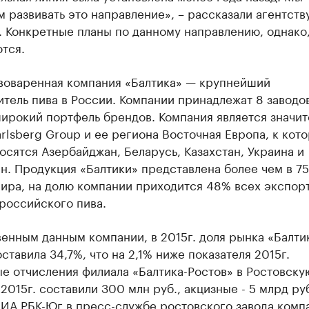
 развивать это направление», – рассказали агентству
 Конкретные планы по данному направлению, однако,
тся.
оваренная компания «Балтика» — крупнейший
тель пива в России. Компании принадлежат 8 заводов
ирокий портфель брендов. Компания является значит
rlsberg Group и ее региона Восточная Европа, к кот
осятся Азербайджан, Беларусь, Казахстан, Украина и
н. Продукция «Балтики» представлена более чем в 75
мира, на долю компании приходится 48% всех экспор
российского пива.
енным данным компании, в 2015г. доля рынка «Балти
ставила 34,7%, что на 2,1% ниже показателя 2015г.
е отчисления филиала «Балтика-Ростов» в Ростовску
 2015г. составили 300 млн руб., акцизные - 5 млрд руб
 ИА РБК-Юг в пресс-службе ростовского завода комп