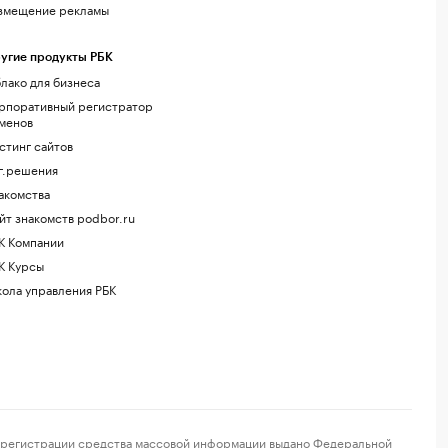
змещение рекламы
угие продукты РБК
лако для бизнеса
рпоративный регистратор
менов
стинг сайтов
г.решения
акомства
йт знакомств podbor.ru
К Компании
К Курсы
ола управления РБК
регистрации средства массовой информации выдано Федеральной