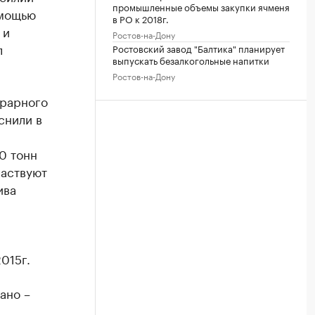
промышленные объемы закупки ячменя
омощью
в РО к 2018г.
 и
Ростов-на-Дону
л
Ростовский завод "Балтика" планирует
выпускать безалкогольные напитки
Ростов-на-Дону
грарного
снили в
20 тонн
частвуют
ива
015г.
ано –