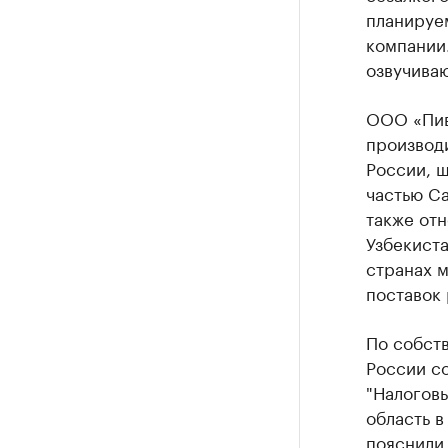
планируем
компании.
озвучиваю
ООО «Пив
производи
России, ш
частью Ca
также отн
Узбекиста
странах 
поставок 
По собств
России со
"Налоговы
область в
пояснили