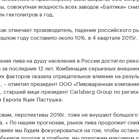
ы, совокупная мощность всех заводов «Балтики» сни
лн гектолитров в год.
как отмечает производитель, падение российского р
ошлом году составило около 10%, в 4 квартале 2015г.
ение пива на душу населения в России достигло рек
за последние 12 лет. Комбинация серьезных внешних
х факторов оказала отрицательное влияние на резул
», – отметил президент ООО «Пивоваренная компания
, старший вице-президент Carlsberg Group по регио
я Европа Яцек Пастушка.
овам, перспективы 2016г. тоже не внушают большого
а. « По нашим прогнозам, рынок пива продолжит сни
овиях мы будем фокусироваться на том, чтобы остано
объемов продаж и прибыли, мы приложим максимум 