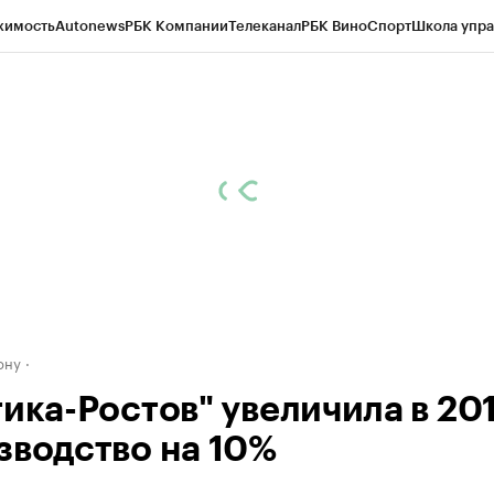
жимость
Autonews
РБК Компании
Телеканал
РБК Вино
Спорт
Школа упра
д
Стиль
Крипто
РБК Бизнес-среда
Дискуссионный клуб
Исследования
К
рагентов
Политика
Экономика
Бизнес
Технологии и медиа
Финансы
Рын
ону
ика-Ростов" увеличила в 201
зводство на 10%