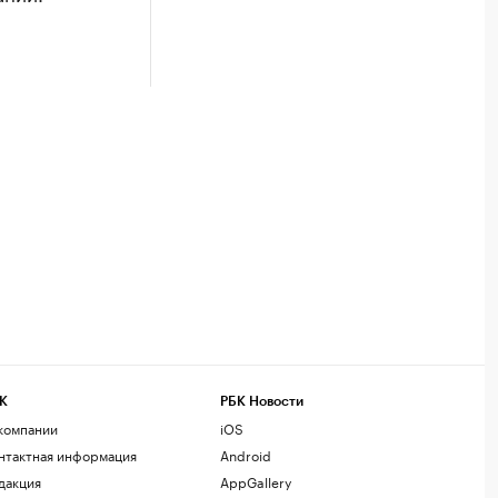
К
РБК Новости
компании
iOS
нтактная информация
Android
дакция
AppGallery