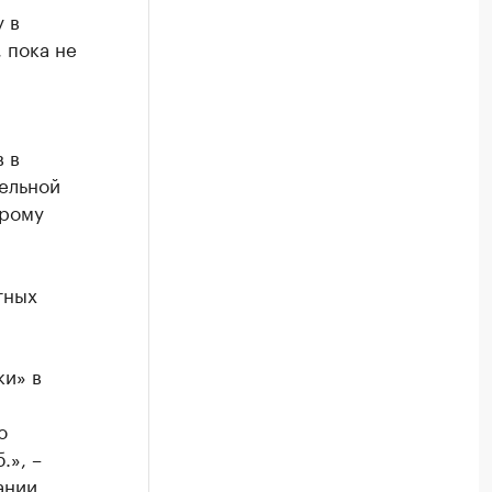
 в
 пока не
 в
ельной
орому
тных
ки» в
ю
.», –
ании.