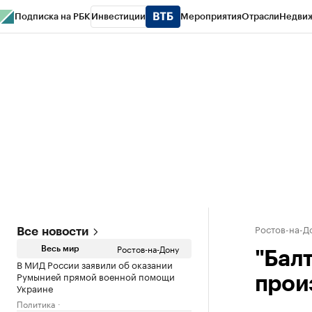
Подписка на РБК
Инвестиции
Мероприятия
Отрасли
Недви
РБК Курсы
РБК Life
Тренды
Визионеры
Национальные проекты
Горо
Спецпроекты СПб
Конференции СПб
Спецпроекты
Проверка конт
Ростов-на-Д
Все новости
Ростов-на-Дону
Весь мир
"Балт
В МИД России заявили об оказании
Румынией прямой военной помощи
прои
Украине
Политика