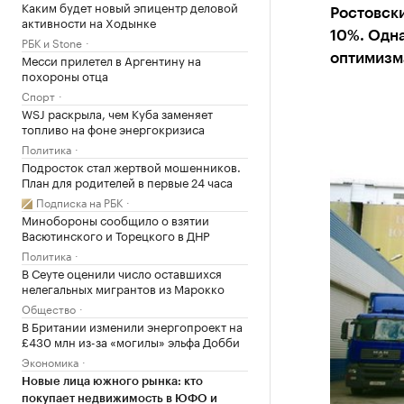
Каким будет новый эпицентр деловой
Ростовски
активности на Ходынке
10%. Одн
РБК и Stone
Месси прилетел в Аргентину на
оптимизм
похороны отца
Спорт
WSJ раскрыла, чем Куба заменяет
топливо на фоне энергокризиса
Политика
Подросток стал жертвой мошенников.
План для родителей в первые 24 часа
Подписка на РБК
Минобороны сообщило о взятии
Васютинского и Торецкого в ДНР
Политика
В Сеуте оценили число оставшихся
нелегальных мигрантов из Марокко
Общество
В Британии изменили энергопроект на
£430 млн из-за «могилы» эльфа Добби
Экономика
Новые лица южного рынка: кто
покупает недвижимость в ЮФО и