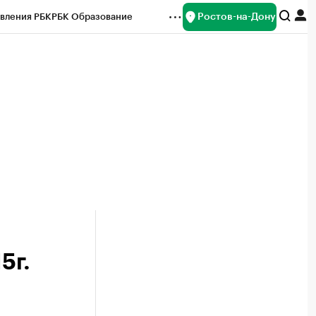
Ростов-на-Дону
вления РБК
РБК Образование
редитные рейтинги
Франшизы
Газета
ок наличной валюты
5г.