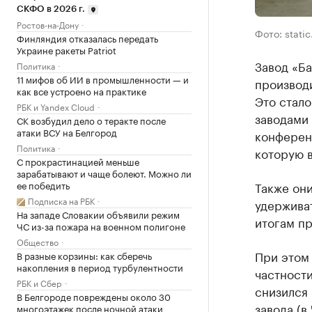
СКФО в 2026 г.
Ростов-на-Дону
Фото: stati
Финляндия отказалась передать
Украине ракеты Patriot
Завод «Ба
Политика
11 мифов об ИИ в промышленности — и
производ
как все устроено на практике
Это стал
РБК и Yandex Cloud
заводами 
СК возбудил дело о теракте после
атаки ВСУ на Белгород
конференц
Политика
которую 
С прокрастинацией меньше
зарабатывают и чаще болеют. Можно ли
Также они
ее победить
Подписка на РБК
удерживат
На западе Словакии объявили режим
итогам пр
ЧС из-за пожара на военном полигоне
Общество
При этом 
В разные корзины: как сберечь
накопления в период турбулентности
частности
РБК и Сбер
снизился
В Белгороде повреждены около 30
завода (в
многоэтажек после ночной атаки