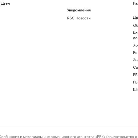
Дзен
Ра
Уведомления
RSS Новости
Др
Об
Ко
до
Хо
Ре
Зн
Са
РБ
РБ
Шк
ения и материалы информационного агентства «РБК» (свидетельство о 