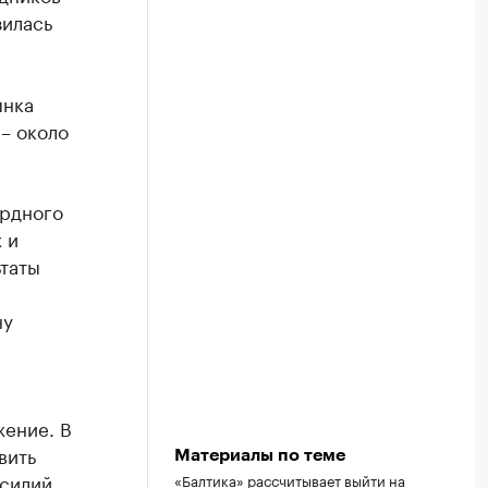
зилась
ынка
 – около
ордного
 и
ьтаты
ну
жение. В
вить
Материалы по теме
усилий
«Балтика» рассчитывает выйти на