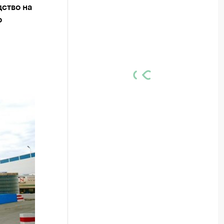
дство на
о