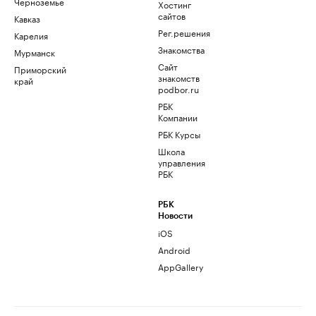
Черноземье
Хостинг
сайтов
Кавказ
Рег.решения
Карелия
Знакомства
Мурманск
Сайт
Приморский
знакомств
край
podbor.ru
РБК
Компании
РБК Курсы
Школа
управления
РБК
РБК
Новости
iOS
Android
AppGallery