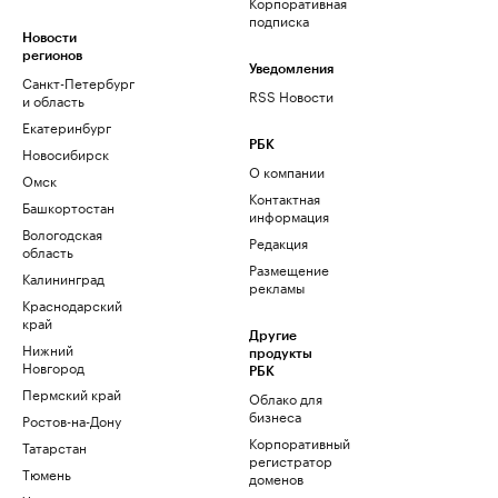
Корпоративная
подписка
Новости
регионов
Уведомления
Санкт-Петербург
RSS Новости
и область
Екатеринбург
РБК
Новосибирск
О компании
Омск
Контактная
Башкортостан
информация
Вологодская
Редакция
область
Размещение
Калининград
рекламы
Краснодарский
край
Другие
Нижний
продукты
Новгород
РБК
Пермский край
Облако для
бизнеса
Ростов-на-Дону
Корпоративный
Татарстан
регистратор
Тюмень
доменов