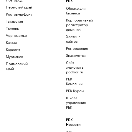
РБК
Пермский край
Облако для
бизнеса
Ростов-на-Дону
Корпоративный
Татарстан
регистратор
Тюмень
доменов
Черноземье
Хостинг
сайтов
Кавказ
Рег.решения
Карелия
Знакомства
Мурманск
Сайт
Приморский
знакомств
край
podbor.ru
РБК
Компании
РБК Курсы
Школа
управления
РБК
РБК
Новости
iOS