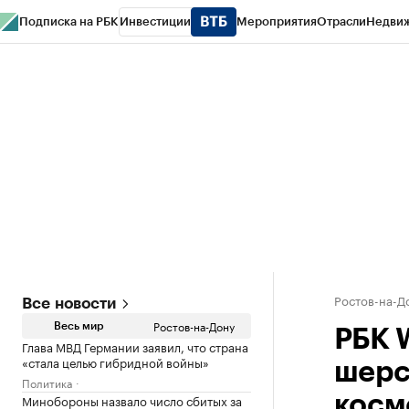
Подписка на РБК
Инвестиции
Мероприятия
Отрасли
Недви
РБК Курсы
РБК Life
Тренды
Визионеры
Национальные проекты
Горо
Спецпроекты СПб
Конференции СПб
Спецпроекты
Проверка конт
Ростов-на-Д
Все новости
Ростов-на-Дону
Весь мир
РБК 
Глава МВД Германии заявил, что страна
«стала целью гибридной войны»
шерс
Политика
Минобороны назвало число сбитых за
косм