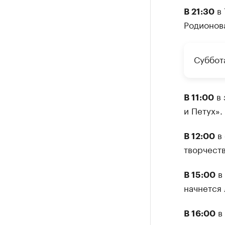
в 
В 21:30
Родионов
Суббота
в 
В 11:00
и Петух».
в 
В 12:00
творчест
в 
В 15:00
начнется 
в 
В 16:00