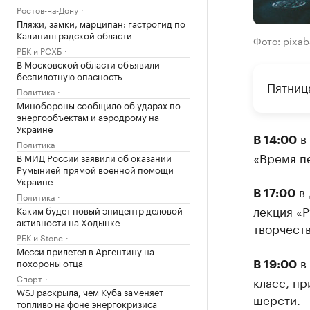
Ростов-на-Дону
Пляжи, замки, марципан: гастрогид по
Калининградской области
Фото: pixa
РБК и РСХБ
В Московской области объявили
беспилотную опасность
Пятница
Политика
Минобороны сообщило об ударах по
энергообъектам и аэродрому на
Украине
в 
В 14:00
Политика
«Время п
В МИД России заявили об оказании
Румынией прямой военной помощи
Украине
в 
В 17:00
Политика
лекция «Р
Каким будет новый эпицентр деловой
активности на Ходынке
творчест
РБК и Stone
Месси прилетел в Аргентину на
в 
похороны отца
В 19:00
Спорт
класс, пр
WSJ раскрыла, чем Куба заменяет
шерсти.
топливо на фоне энергокризиса