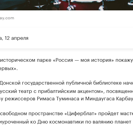
bay.com
, 12 апреля
историческом парке «Россия — моя история» покажу
ервых».
Донской государственной публичной библиотеке нач
усский театр с прибалтийским акцентом», посвящен
ву режиссеров Римаса Туминаса и Миндаугаса Карбау
свободном пространстве «Циферблат» пройдет маст
иуроченный ко Дню космонавтики по валянию планет 