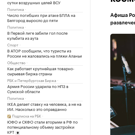
сутки воздушных целей ВСУ
Политика
Число погибших при атаке БПЛА на
Афиша Рос
Белгород выросло до пяти
развлече
Политика
В Первой лиге забили гол после
кульбита из аута
Спорт
В АТОР сообщили, что туристы из
России не жаловались на пляжи Аланьи
Общество
Как работает крупнейшая товарно-
сырьевая биржа страны
РБК и Петербургская Биржа
Армия России ударила по НПЗ в
Сумской области
Политика
IKEA делает ставку на человека, а не на
ИИ. Насколько это оправданно
Подписка на РБК
ЮФО и СКФО стали вторыми в РФ по
потенциальному объему застройки
КРТ