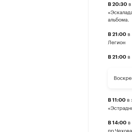
в
В 20:30
«Эскалада
альбома.
в 
В 21:00
Легион
в 
В 21:00
Воскре
в 
В 11:00
«Эстрадн
в 
В 14:00
пр.Чехова