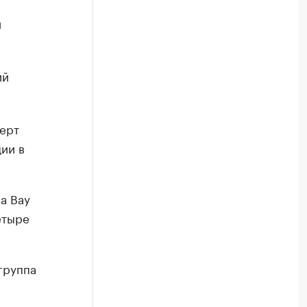
и
ий
ерт
ции в
a Bay
етыре
группа