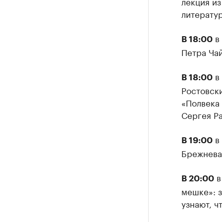
лекция из
литерату
в 
В 18:00
Петра Чай
в 
В 18:00
Ростовск
«Полвека
Сергея Р
в 
В 19:00
Брежнева
в
В 20:00
мешке»: з
узнают, ч