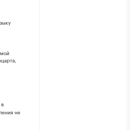
зыку
ммой
царта,
 в
ления не