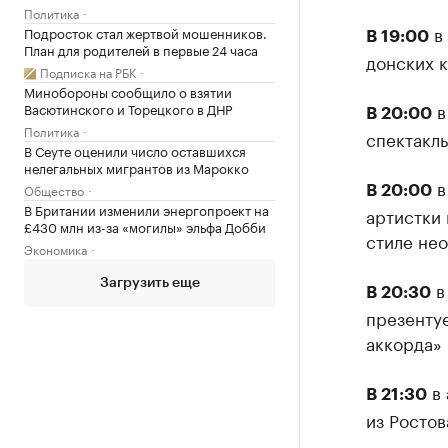
Политика
в 
Подросток стал жертвой мошенников.
В 19:00
План для родителей в первые 24 часа
донских к
Подписка на РБК
Минобороны сообщило о взятии
в
Васютинского и Торецкого в ДНР
В 20:00
Политика
спектакль
В Сеуте оценили число оставшихся
нелегальных мигрантов из Марокко
в
Общество
В 20:00
В Британии изменили энергопроект на
артистки 
£430 млн из-за «могилы» эльфа Добби
стиле нео
Экономика
Загрузить еще
в
В 20:30
презенту
аккорда» 
в 
В 21:30
из Росто