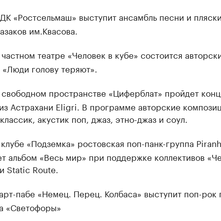
ДК «Ростсельмаш» выступит ансамбль песни и пляск
азаков им.Квасова.
 частном театре «Человек в кубе» состоится авторск
 «Люди голову теряют».
 свободном пространстве «Циферблат» пройдет конц
из Астрахани Eligri. В программе авторские компози
классик, акустик поп, джаз, этно-джаз и соул.
 клубе «Подземка» ростовская поп-панк-группа Piranh
ет альбом «Весь мир» при поддержке коллективов «Ч
и Static Route.
арт-пабе «Немец. Перец. Колбаса» выступит поп-рок 
ва «Светофоры»