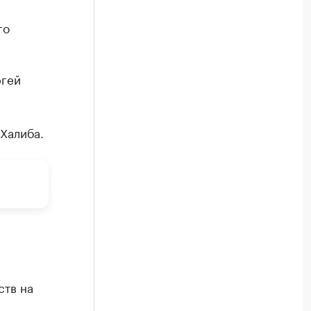
го
ргей
Халиба.
ств на