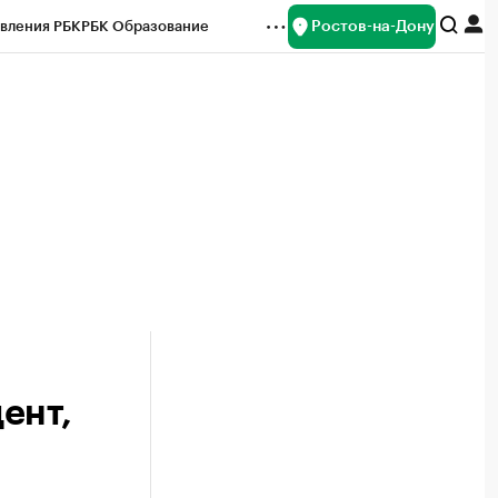
Ростов-на-Дону
вления РБК
РБК Образование
редитные рейтинги
Франшизы
Газета
ок наличной валюты
ент,