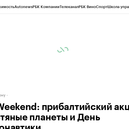
жимость
Autonews
РБК Компании
Телеканал
РБК Вино
Спорт
Школа упра
д
Стиль
Крипто
РБК Бизнес-среда
Дискуссионный клуб
Исследования
К
рагентов
Политика
Экономика
Бизнес
Технологии и медиа
Финансы
Рын
ону
Weekend: прибалтийский акц
тяные планеты и День
онавтики