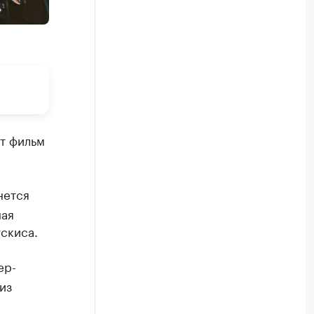
т фильм
нется
ная
скиса.
ер-
из