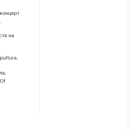
 концерт
.
ств на
ultura.
ла,
 Of