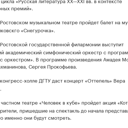
 цикла «Русская литература XX—XXI вв. в контексте
рных премий».
Ростовском музыкальном театре пройдет балет на му
ковскго «Снегурочка».
Ростовской государственной филармонии выступит
ий академический симфонический оркестр с програ
 с оркестром». В программе произведения Амадея Мо
ахманинова, Сергея Прокофьева.
конгресс-холле ДГТУ даст концерт «Оттепель» Вера
.
 частном театре «Человек в кубе» пройдет акция «Кот
рители, пришедшие на спектакль до начала представ
то именно они будут смотреть.