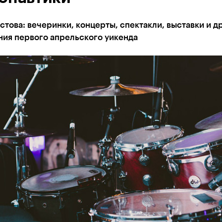
това: вечеринки, концерты, спектакли, выставки и д
ния первого апрельского уикенда