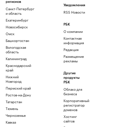
регионов
Уведомления
Санкт-Петербург
RSS Новости
и область
Екатеринбург
РБК
Новосибирск
О компании
Омск
Контактная
Башкортостан
информация
Вологодская
Редакция
область
Размещение
Калининград
рекламы
Краснодарский
край
Другие
Нижний
продукты
Новгород
РБК
Пермский край
Облако для
бизнеса
Ростов-на-Дону
Корпоративный
Татарстан
регистратор
Тюмень
доменов
Черноземье
Хостинг
сайтов
Кавказ