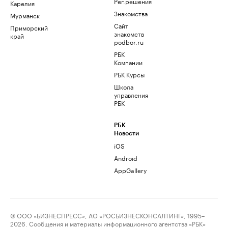
Рег.решения
Карелия
Знакомства
Мурманск
Сайт
Приморский
знакомств
край
podbor.ru
РБК
Компании
РБК Курсы
Школа
управления
РБК
РБК
Новости
iOS
Android
AppGallery
© ООО «БИЗНЕСПРЕСС», АО «РОСБИЗНЕСКОНСАЛТИНГ», 1995–
2026. Сообщения и материалы информационного агентства «РБК»