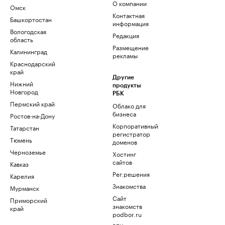
О компании
Омск
Контактная
Башкортостан
информация
Вологодская
Редакция
область
Размещение
Калининград
рекламы
Краснодарский
край
Другие
Нижний
продукты
Новгород
РБК
Пермский край
Облако для
бизнеса
Ростов-на-Дону
Корпоративный
Татарстан
регистратор
Тюмень
доменов
Черноземье
Хостинг
сайтов
Кавказ
Рег.решения
Карелия
Знакомства
Мурманск
Сайт
Приморский
знакомств
край
podbor.ru