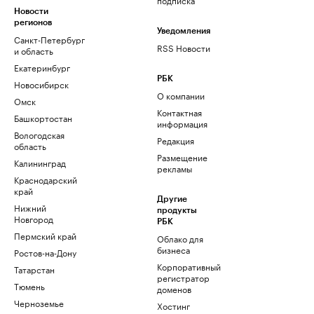
Новости
регионов
Уведомления
Санкт-Петербург
RSS Новости
и область
Екатеринбург
РБК
Новосибирск
О компании
Омск
Контактная
Башкортостан
информация
Вологодская
Редакция
область
Размещение
Калининград
рекламы
Краснодарский
край
Другие
Нижний
продукты
Новгород
РБК
Пермский край
Облако для
бизнеса
Ростов-на-Дону
Корпоративный
Татарстан
регистратор
Тюмень
доменов
Черноземье
Хостинг