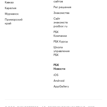
сайтов
Кавказ
Рег.решения
Карелия
Знакомства
Мурманск
Сайт
Приморский
знакомств
край
podbor.ru
РБК
Компании
РБК Курсы
Школа
управления
РБК
РБК
Новости
iOS
Android
AppGallery