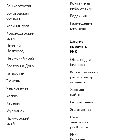
Контактная
Башкортостан
информация
Вологодская
Редакция
область
Размещение
Калининград
рекламы
Краснодарский
край
Другие
Нижний
продукты
Новгород
РБК
Пермский край
Облако для
бизнеса
Ростов-на-Дону
Корпоративный
Татарстан
регистратор
Тюмень
доменов
Черноземье
Хостинг
сайтов
Кавказ
Рег.решения
Карелия
Знакомства
Мурманск
Сайт
Приморский
знакомств
край
podbor.ru
РБК
Компании