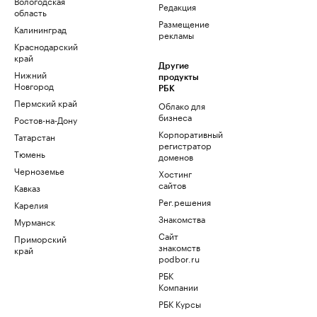
Вологодская
Редакция
область
Размещение
Калининград
рекламы
Краснодарский
край
Другие
Нижний
продукты
Новгород
РБК
Пермский край
Облако для
бизнеса
Ростов-на-Дону
Корпоративный
Татарстан
регистратор
Тюмень
доменов
Черноземье
Хостинг
сайтов
Кавказ
Рег.решения
Карелия
Знакомства
Мурманск
Сайт
Приморский
знакомств
край
podbor.ru
РБК
Компании
РБК Курсы