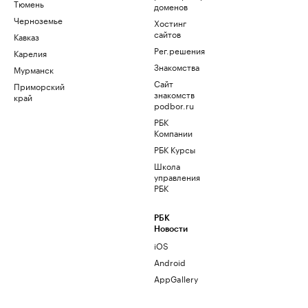
Тюмень
доменов
Черноземье
Хостинг
сайтов
Кавказ
Рег.решения
Карелия
Знакомства
Мурманск
Сайт
Приморский
знакомств
край
podbor.ru
РБК
Компании
РБК Курсы
Школа
управления
РБК
РБК
Новости
iOS
Android
AppGallery