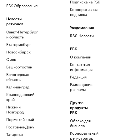
Подписка на РБК
РБК Образование
Корпоративная
подписка
Новости
регионов
Уведомления
Санкт-Петербург
RSS Новости
и область
Екатеринбург
РБК
Новосибирск
О компании
Омск
Контактная
Башкортостан
информация
Вологодская
Редакция
область
Размещение
Калининград
рекламы
Краснодарский
край
Другие
Нижний
продукты
Новгород
РБК
Пермский край
Облако для
бизнеса
Ростов-на-Дону
Корпоративный
Татарстан
регистратор