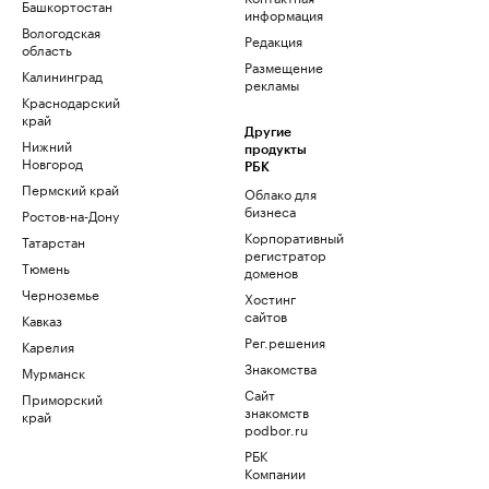
Башкортостан
информация
Вологодская
Редакция
область
Размещение
Калининград
рекламы
Краснодарский
край
Другие
Нижний
продукты
Новгород
РБК
Пермский край
Облако для
бизнеса
Ростов-на-Дону
Корпоративный
Татарстан
регистратор
Тюмень
доменов
Черноземье
Хостинг
сайтов
Кавказ
Рег.решения
Карелия
Знакомства
Мурманск
Сайт
Приморский
знакомств
край
podbor.ru
РБК
Компании