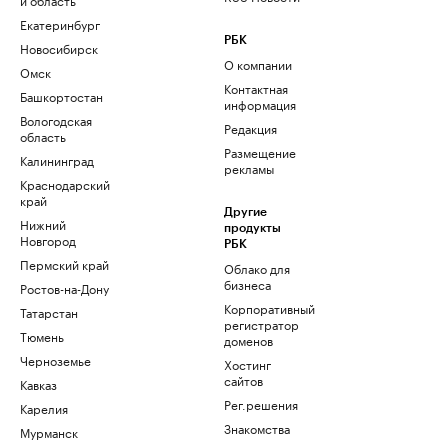
Екатеринбург
РБК
Новосибирск
О компании
Омск
Контактная
Башкортостан
информация
Вологодская
Редакция
область
Размещение
Калининград
рекламы
Краснодарский
край
Другие
Нижний
продукты
Новгород
РБК
Пермский край
Облако для
бизнеса
Ростов-на-Дону
Корпоративный
Татарстан
регистратор
Тюмень
доменов
Черноземье
Хостинг
сайтов
Кавказ
Рег.решения
Карелия
Знакомства
Мурманск