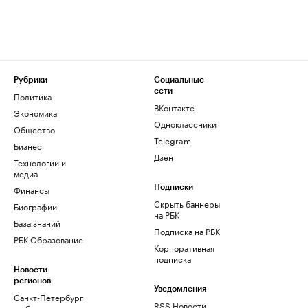
Рубрики
Социальные
сети
Политика
ВКонтакте
Экономика
Одноклассники
Общество
Telegram
Бизнес
Дзен
Технологии и
медиа
Финансы
Подписки
Скрыть баннеры
Биографии
на РБК
База знаний
Подписка на РБК
РБК Образование
Корпоративная
подписка
Новости
регионов
Уведомления
Санкт-Петербург
RSS Новости
и область