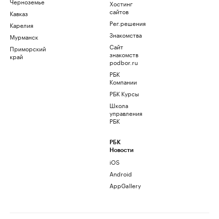
Черноземье
Хостинг
сайтов
Кавказ
Рег.решения
Карелия
Знакомства
Мурманск
Сайт
Приморский
знакомств
край
podbor.ru
РБК
Компании
РБК Курсы
Школа
управления
РБК
РБК
Новости
iOS
Android
AppGallery