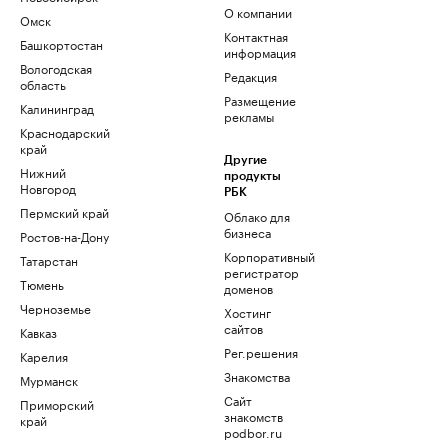
О компании
Омск
Контактная
Башкортостан
информация
Вологодская
Редакция
область
Размещение
Калининград
рекламы
Краснодарский
край
Другие
Нижний
продукты
Новгород
РБК
Пермский край
Облако для
бизнеса
Ростов-на-Дону
Корпоративный
Татарстан
регистратор
Тюмень
доменов
Черноземье
Хостинг
сайтов
Кавказ
Рег.решения
Карелия
Знакомства
Мурманск
Сайт
Приморский
знакомств
край
podbor.ru