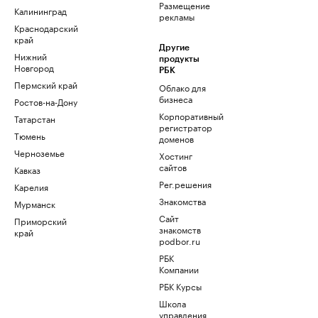
Размещение
Калининград
рекламы
Краснодарский
край
Другие
Нижний
продукты
Новгород
РБК
Пермский край
Облако для
бизнеса
Ростов-на-Дону
Корпоративный
Татарстан
регистратор
Тюмень
доменов
Черноземье
Хостинг
сайтов
Кавказ
Рег.решения
Карелия
Знакомства
Мурманск
Сайт
Приморский
знакомств
край
podbor.ru
РБК
Компании
РБК Курсы
Школа
управления