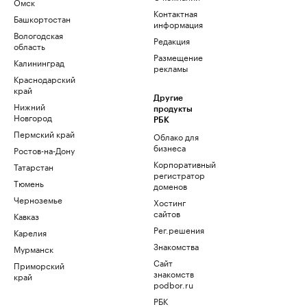
Омск
Контактная
Башкортостан
информация
Вологодская
Редакция
область
Размещение
Калининград
рекламы
Краснодарский
край
Другие
Нижний
продукты
Новгород
РБК
Пермский край
Облако для
бизнеса
Ростов-на-Дону
Корпоративный
Татарстан
регистратор
Тюмень
доменов
Черноземье
Хостинг
сайтов
Кавказ
Рег.решения
Карелия
Знакомства
Мурманск
Сайт
Приморский
знакомств
край
podbor.ru
РБК