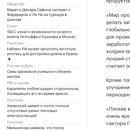
продуктов
Общество
Марат и Динара Сафины сыграют с
«Мир прод
Федерером и Ли На на турнире в
Шанхае
делать за
Спорт
глобально
ТАСС узнал о возможности скорого
для произ
визита Уиткоффа и Кушнера в Москву
заработа
Политика
Кабмин РФ может запустить льготную
холдингов
ипотеку для достройки домов в Крыму
лучшей с
считает о
Ростов-на-Дону
Семь признаков успешного бизнес-
центра
Кроме тог
РБК и Upside
улучшени
Карапетян поблагодарил сторонников,
посещавших его во время ареста
переоцен
Политика
Зеленский заявил о почти полном
«Плохие в
отсутствии целых тепловых
очень ярк
электростанций
Политика
сектора I
Мельникова заявила, что после