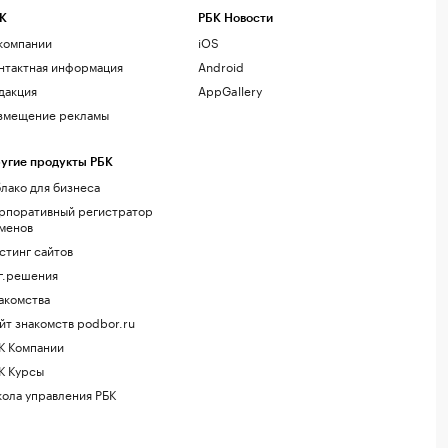
К
РБК Новости
компании
iOS
нтактная информация
Android
дакция
AppGallery
змещение рекламы
угие продукты РБК
лако для бизнеса
рпоративный регистратор
менов
стинг сайтов
г.решения
акомства
йт знакомств podbor.ru
К Компании
К Курсы
ола управления РБК