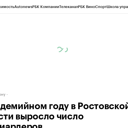
жимость
Autonews
РБК Компании
Телеканал
РБК Вино
Спорт
Школа упра
д
Стиль
Крипто
РБК Бизнес-среда
Дискуссионный клуб
Исследования
К
рагентов
Политика
Экономика
Бизнес
Технологии и медиа
Финансы
Рын
ону
ндемийном году в Ростовско
сти выросло число
иардеров