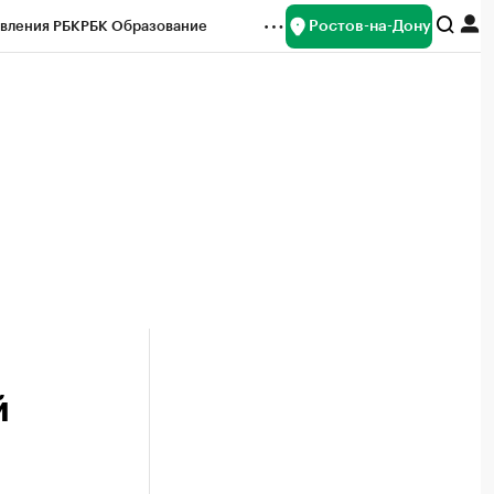
Ростов-на-Дону
вления РБК
РБК Образование
редитные рейтинги
Франшизы
Газета
ок наличной валюты
й