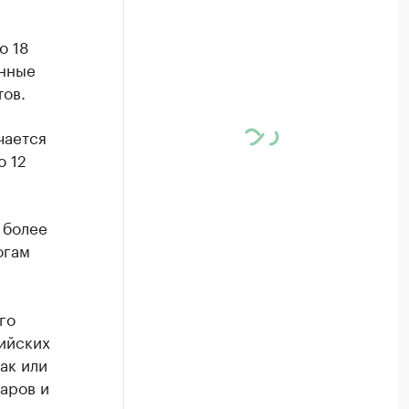
о 18
анные
тов.
чается
о 12
 более
огам
го
ийских
ак или
аров и