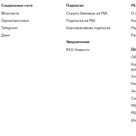
Социальные сети
Подписки
РБ
ВКонтакте
Скрыть баннеры на РБК
О 
Одноклассники
Подписка на РБК
Ко
Telegram
Корпоративная подписка
Ре
Дзен
Ра
Уведомления
RSS Новости
Др
Об
Ко
до
Хо
Ре
Зн
Са
РБ
РБ
Шк