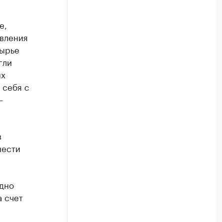
е,
овления
сырье
гли
ых
 себя с
—
в
нести
идно
а счет