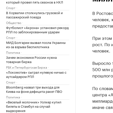
который провел пять сезонов в НХЛ
Спорт
В Ростовс
В Хорватии столкнулись грузовой и
пассажирский поезда
человек, 
Общество
предостав
Футболист «Акрона» установил рекорд
РПЛ по заблокированным ударам
При этом 
Спорт
МИД Болгарии вызвал посла Украины
рост. По 
из-за взрыва беспилотника
человек.
Политика
Зачем экономике России нужна
товарная биржа
Выросло т
РБК и Петербургская Биржа
500 млн р
«Локомотив» сыграл нулевую ничью с
прошлого 
аутсайдером РПЛ
Спорт
Bloomberg назвал три выхода для
По слова
Киева на фоне дефицита ракет ПВО
центра «А
Политика
миллиарде
«Веселый молочник» Уолкер купил
билеты в Стамбул на случай
иначе свя
выдворения