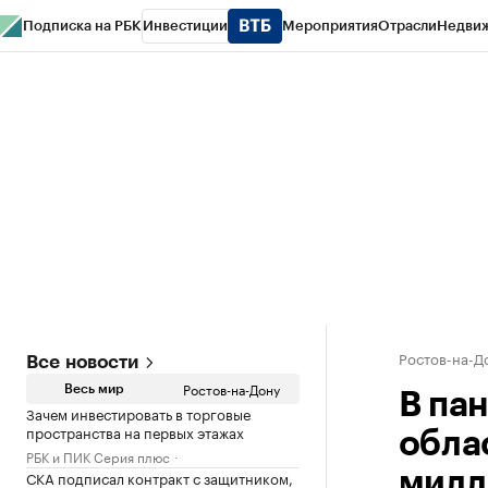
Подписка на РБК
Инвестиции
Мероприятия
Отрасли
Недви
РБК Курсы
РБК Life
Тренды
Визионеры
Национальные проекты
Горо
Спецпроекты СПб
Конференции СПб
Спецпроекты
Проверка конт
Ростов-на-Д
Все новости
Ростов-на-Дону
Весь мир
В па
Зачем инвестировать в торговые
пространства на первых этажах
обла
РБК и ПИК Серия плюс
СКА подписал контракт с защитником,
милл