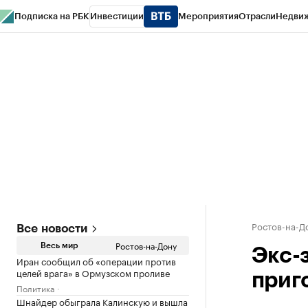
Подписка на РБК
Инвестиции
Мероприятия
Отрасли
Недви
РБК Курсы
РБК Life
Тренды
Визионеры
Национальные проекты
Горо
Спецпроекты СПб
Конференции СПб
Спецпроекты
Проверка конт
Ростов-на-Д
Все новости
Ростов-на-Дону
Весь мир
Экс-
Иран сообщил об «операции против
целей врага» в Ормузском проливе
приг
Политика
Шнайдер обыграла Калинскую и вышла