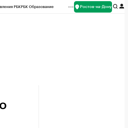
Ростов-на-Дону
вления РБК
РБК Образование
редитные рейтинги
Франшизы
Газета
ок наличной валюты
РО