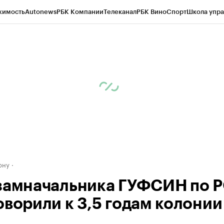
жимость
Autonews
РБК Компании
Телеканал
РБК Вино
Спорт
Школа упра
д
Стиль
Крипто
РБК Бизнес-среда
Дискуссионный клуб
Исследования
К
рагентов
Политика
Экономика
Бизнес
Технологии и медиа
Финансы
Рын
ону
замначальника ГУФСИН по 
оворили к 3,5 годам колонии