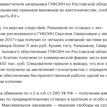
заместителя начальника ГУФСИН по Ростовской обла
льникова признали виновным во взяточничестве, со
антЪ-Юг».
м
, по версии следствия, Ральников по сговору с экс-
ком регионального ГУФСИН Сергеем Смирновым с ию
ая 2017 года получил от четырех компаний частями вз
мере более 11 млн руб. Кроме того, Ральников, Смир
к тылового обеспечения ГУФСИН по Ростовской облас
р Асютин получили от коммерческой фирмы часть взя
50 тыс. руб. Следователи пришли к выводу, что все 
ыли получены за заключения госконтрактов с опреде
и обеспечение беспрепятственной работы одной из н
ии колонии.
а обвинили по ч.5 и ч.6 ст.290 УК РФ — получение вз
лиц по предварительному сговору в крупном и особо
. Максимальное наказание — лишение свободы на сро