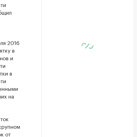
сти
общил
ля 2016
ятку в
нов и
ти
тки в
эти
ленными
их на
яток
 крупном
к от