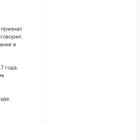
у
 признал
иговорил
ания в
7 года.
ик
уде.