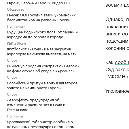
Евро-3, Евро-4 и Евро-5. Видео РБК
восьми до
Общество
Генсек ООН осудил атаки украинских
Однако, 
беспилотников на регионы России
наказание
Политика
Будущее Ходынского поля: от пашни и
вину и со
аэродрома до города в городе
подсудимо
РБК и Stone
колонии 
Футболисты «Сочи» из-за закрытия
аэропорта не смогли вылететь на матч
Спорт
Как
сооб
Винисиус продлил контракт с «Реалом»
Суд заклю
на фоне слухов об уходе в «Арсенал»
ГУФСИН с
Спорт
Российский прыгун в воду взял второе
золото на чемпионате Европы
Уголовное
Спорт
«Аэрофлот» предупредил об
изменении расписания в Сочи и
Геленджике
Политика
Ярославский губернатор сообщил о
потушенных резервуарах с топливом