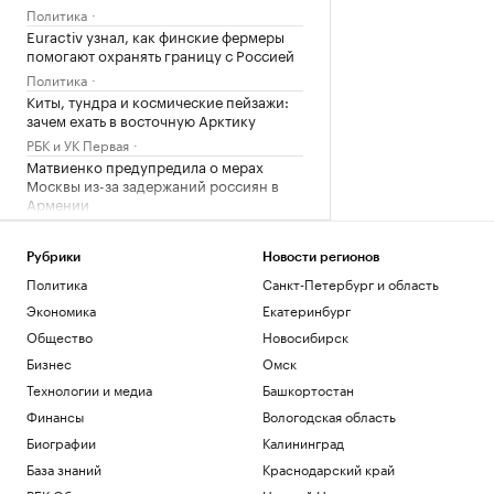
Политика
Euractiv узнал, как финские фермеры
помогают охранять границу с Россией
Политика
Киты, тундра и космические пейзажи:
зачем ехать в восточную Арктику
РБК и УК Первая
Матвиенко предупредила о мерах
Москвы из-за задержаний россиян в
Армении
Политика
Wildberries объявил о новых мерах
Рубрики
Новости регионов
поддержки продавцов
Политика
Санкт-Петербург и область
Бизнес
Экономика
Екатеринбург
Загрузить еще
Общество
Новосибирск
Бизнес
Омск
Технологии и медиа
Башкортостан
Финансы
Вологодская область
Биографии
Калининград
База знаний
Краснодарский край