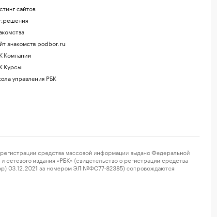
стинг сайтов
г.решения
акомства
йт знакомств podbor.ru
К Компании
К Курсы
ола управления РБК
регистрации средства массовой информации выдано Федеральной
и сетевого издания «РБК» (свидетельство о регистрации средства
ор) 03.12.2021 за номером ЭЛ №ФС77-82385) сопровождаются