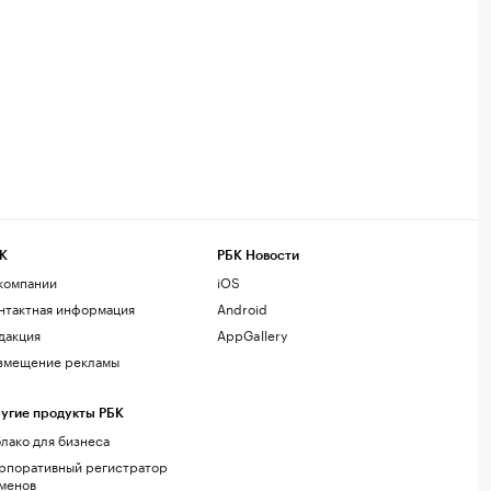
К
РБК Новости
компании
iOS
нтактная информация
Android
дакция
AppGallery
змещение рекламы
угие продукты РБК
лако для бизнеса
рпоративный регистратор
менов