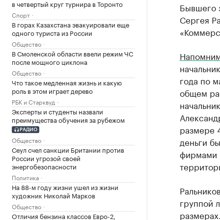
в четвертый круг турнира в Торонто
Бывшего 
Спорт
Сергея Ра
В горах Казахстана эвакуировали еще
«Коммерс
одного туриста из России
Общество
В Смоленской области ввели режим ЧС
Напомни
после мощного циклона
начальни
Общество
года по м
Что такое медленная жизнь и какую
роль в этом играет дерево
общем раз
РБК и Старквуд
начальни
Эксперты и студенты назвали
Александ
преимущества обучения за рубежом
размере 4
РАДИО
Общество
деньги б
Сеул счел санкции Британии против
фирмами 
России угрозой своей
территор
энергобезопасности
Политика
На 88-м году жизни ушел из жизни
Ральников
художник Николай Марков
группой 
Общество
размерах
Отличия бензина классов Евро-2,