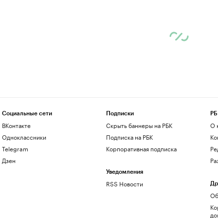
Социальные сети
Подписки
РБ
ВКонтакте
Скрыть баннеры на РБК
О 
Одноклассники
Подписка на РБК
Ко
Telegram
Корпоративная подписка
Ре
Дзен
Ра
Уведомления
RSS Новости
Др
Об
Ко
до